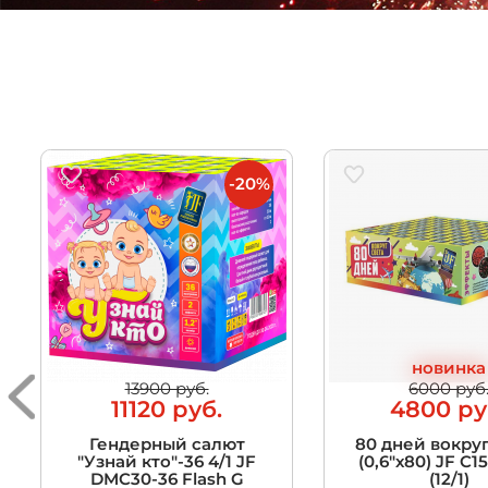
-20%
новинка
13900 руб.
6000 руб
11120 руб.
4800 ру
Гендерный салют
80 дней вокруг
"Узнай кто"-36 4/1 JF
(0,6"х80) JF C1
DMC30-36 Flash G
(12/1)