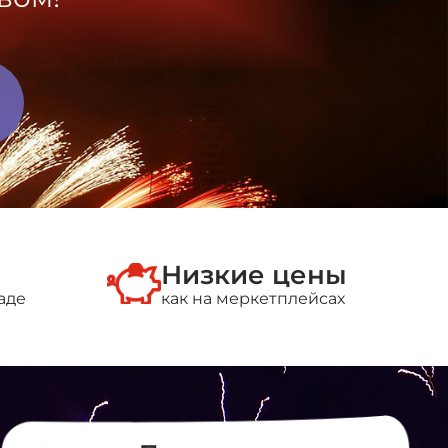
Низкие цены
аде
как на меркетплейсах