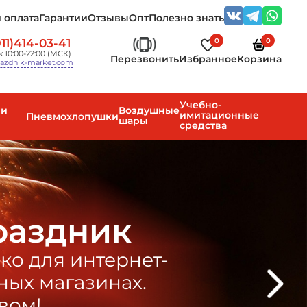
 оплата
Гарантии
Отзывы
Опт
Полезно знать
0
0
11)414-03-41
 10:00-22:00 (МСК)
Перезвонить
Избранное
Корзина
azdnik-market.com
Учебно-
 и
Воздушные
имитационные
Пневмохлопушки
шары
средства
раздник
ко для интернет-
ных магазинах.
вом!