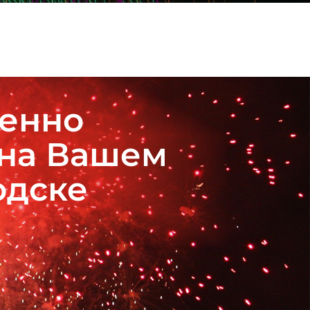
венно
 на Вашем
одске