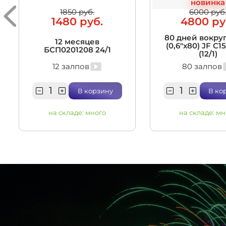
новинка
1850 руб.
6000 руб
1480 руб.
4800 ру
80 дней вокруг
12 месяцев
(0,6"х80) JF C1
БСП0201208 24/1
(12/1)
12 залпов
80 залпов
В корзину
В ко
на складе:
много
на складе:
мн