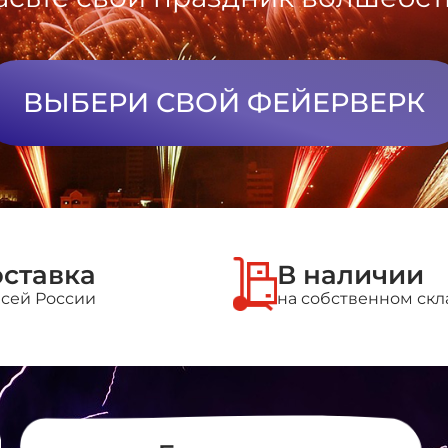
итационные
ВЫБЕРИ СВОЙ ФЕЙЕРВЕРК
ставка
В наличии
всей России
на собственном скл