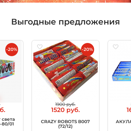
Выгодные предложения
-20%
-20%
.
1900 руб.
б.
1520 руб.
1
 света
CRAZY ROBOTS В007
АКУЛА
5-80/01
(72/12)