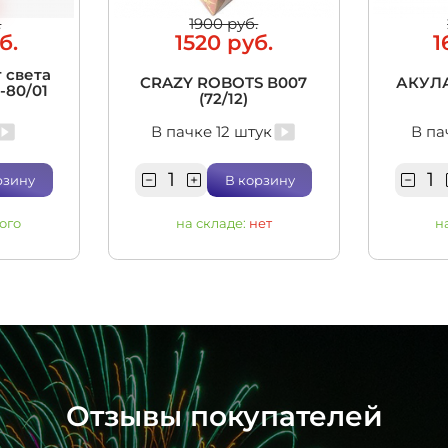
.
1900 руб.
б.
1520 руб.
1
 света
CRAZY ROBOTS В007
АКУЛА
5-80/01
(72/12)
В пачке 12 штук
В па
рзину
В корзину
ого
на складе:
нет
н
Отзывы покупателей