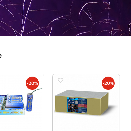
е
-20%
-20%