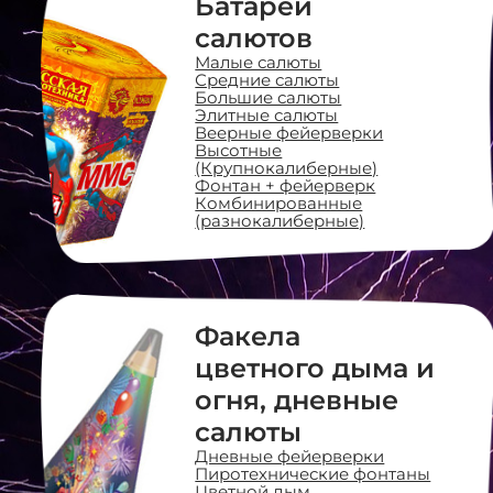
Батареи
салютов
Малые салюты
Средние салюты
Большие салюты
Элитные салюты
Веерные фейерверки
Высотные
(Крупнокалиберные)
Фонтан + фейерверк
Комбинированные
(разнокалиберные)
Факела
цветного дыма и
огня, дневные
салюты
Дневные фейерверки
Пиротехнические фонтаны
Цветной дым