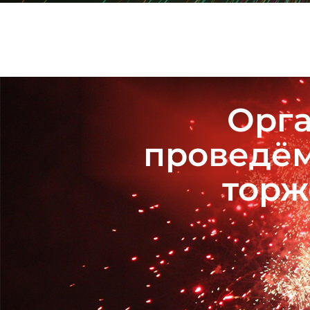
Орга
проведём
торж