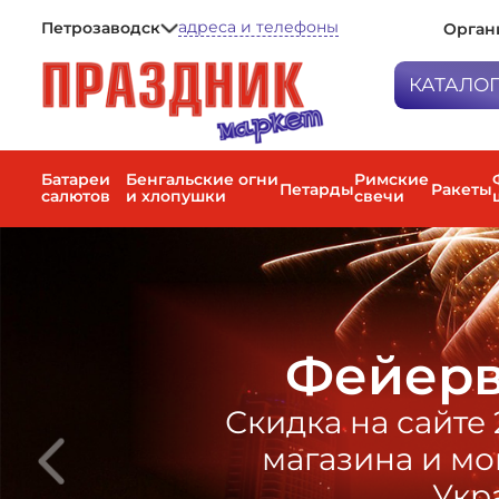
адреса и телефоны
Петрозаводск
Орган
Петрозаводск
Мурманск
КАТАЛО
Санкт-Петербург
Батареи са
Бенгальски
Батареи
Бенгальские огни
Римские
Петарды
Ракеты
салютов
и хлопушки
свечи
Петарды
Римские с
Ракеты
Фестиваль
Наземные 
фейерверк
Фейерв
Факела цве
дневные с
Скидка на сайте
Пневмохло
магазина и мо
Воздушные
Укр