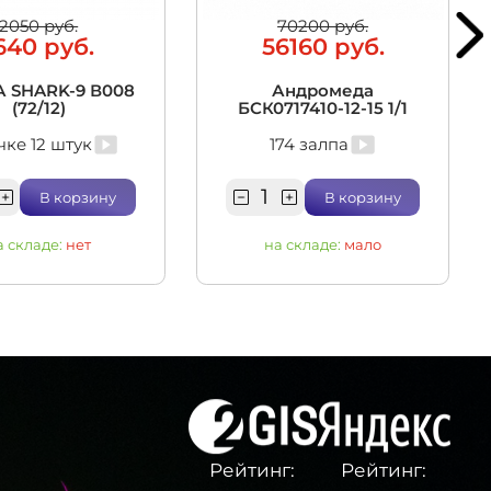
2050 руб.
70200 руб.
640 руб.
56160 руб.
 SHARK-9 В008
Андромеда
(72/12)
БСК0717410-12-15 1/1
чке 12 штук
174 залпа
В корзину
В корзину
а складе:
нет
на складе:
мало
Рейтинг:
Рейтинг: