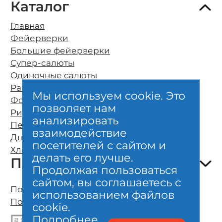
Каталог
Главная
Фейерверки
Большие фейерверки
Супер-салюты
Одиночные салюты
Ракеты
Мы используем cookie. Это
Фонтаны
позволяет нам
Римские свечи
О компании
анализировать
Петарды
Оплата и бесплатная доставка
взаимодействие
Дневные фейерверки
Возврат и обмен
посетителей с сайтом и
Хлопушки и бенгальские свечи
Безопасность
делать его лучше.
Покупателям
Гарантии качества
Продолжая пользоваться
Отзывы клиентов
сайтом, вы соглашаетесь с
Полезно знать о фейерверках
Политика конфиденциальности
использованием файлов
Организация фейерверк шоу
Пользовательское соглашение
cookie.
Личный кабинет, карта
Подробнее