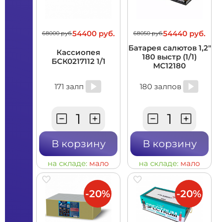
54400 руб.
54440 руб.
68000 руб.
68050 руб.
Батарея салютов 1,2"
Кассиопея
180 выстр (1/1)
БСК0217112 1/1
MC12180
171 залп
180 залпов
В корзину
В корзину
на складе:
мало
на складе:
мало
-20%
-20%