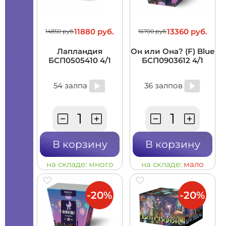
11880 руб.
13360 руб.
14850 руб.
16700 руб.
Лапландия
Он или Она? (F) Blue
БСП0505410 4/1
БСП0903612 4/1
54 залпа
36 залпов
В корзину
В корзину
на складе:
много
на складе:
мало
-20%
-20%