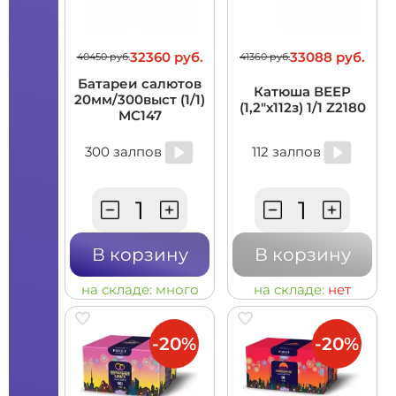
32360 руб.
33088 руб.
40450 руб.
41360 руб.
Батареи салютов
Катюша ВЕЕР
20мм/300выст (1/1)
(1,2"х112з) 1/1 Z2180
MC147
300 залпов
112 залпов
В корзину
В корзину
на складе:
много
на складе:
нет
-20%
-20%