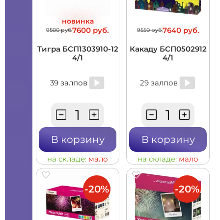
новинка
7600 руб.
7640 руб.
9500 руб.
9550 руб.
Тигра БСП1303910-12
Какаду БСП0502912
4/1
4/1
39 залпов
29 залпов
В корзину
В корзину
на складе:
мало
на складе:
мало
-20%
-20%