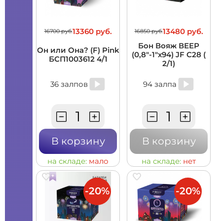
13360 руб.
13480 руб.
16700 руб.
16850 руб.
Бон Вояж ВЕЕР
Он или Она? (F) Pink
(0,8"-1"х94) JF C28 (
БСП1003612 4/1
2/1)
36 залпов
94 залпа
В корзину
В корзину
на складе:
мало
на складе:
нет
-20%
-20%