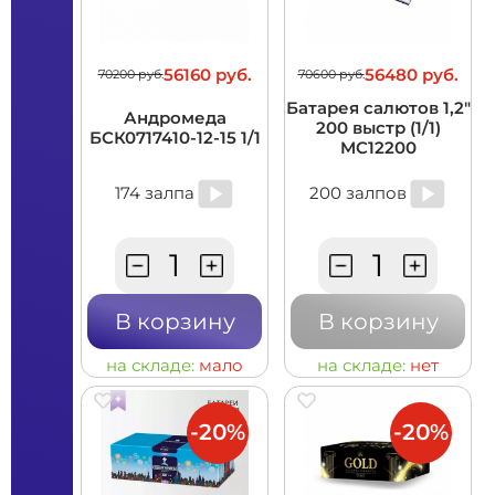
56160 руб.
56480 руб.
70200 руб.
70600 руб.
Батарея салютов 1,2"
Андромеда
200 выстр (1/1)
БСК0717410-12-15 1/1
MC12200
174 залпа
200 залпов
В корзину
В корзину
на складе:
мало
на складе:
нет
-20%
-20%