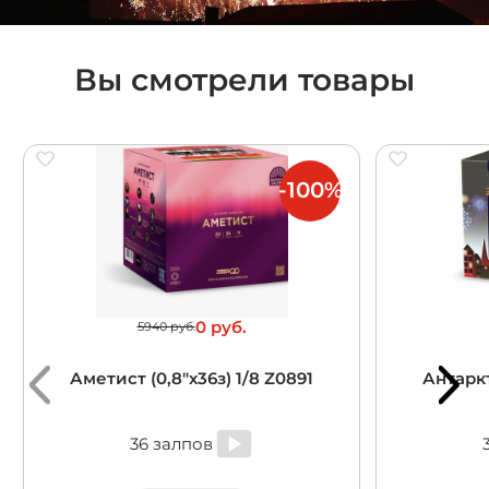
Вы смотрели товары
-100%
0 руб.
5940 руб.
Аметист (0,8"х36з) 1/8 Z0891
Антарк
36 залпов