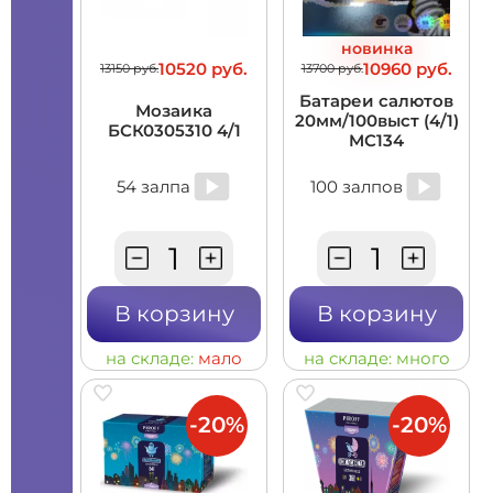
новинка
10520 руб.
10960 руб.
13150 руб.
13700 руб.
Батареи салютов
Мозаика
20мм/100выст (4/1)
БСК0305310 4/1
MC134
54 залпа
100 залпов
В корзину
В корзину
на складе:
мало
на складе:
много
-20%
-20%