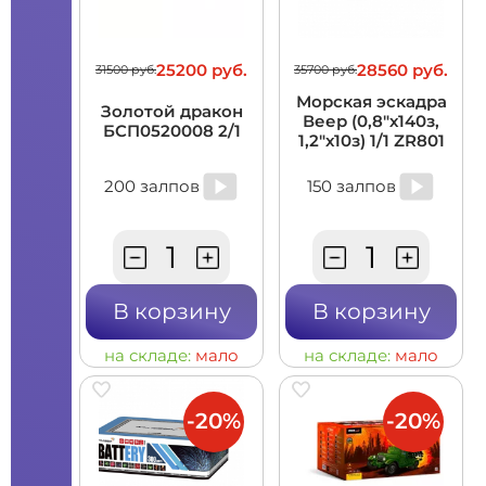
25200 руб.
28560 руб.
31500 руб.
35700 руб.
Морская эскадра
Золотой дракон
Веер (0,8"х140з,
БСП0520008 2/1
1,2"х10з) 1/1 ZR801
200 залпов
150 залпов
В корзину
В корзину
на складе:
мало
на складе:
мало
-20%
-20%