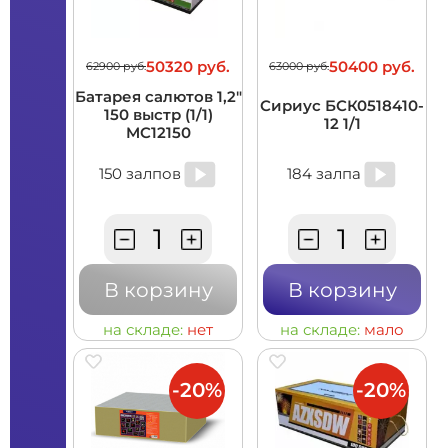
50320 руб.
50400 руб.
62900 руб.
63000 руб.
Батарея салютов 1,2"
Сириус БСК0518410-
150 выстр (1/1)
12 1/1
MC12150
150 залпов
184 залпа
В корзину
В корзину
на складе:
нет
на складе:
мало
-20%
-20%