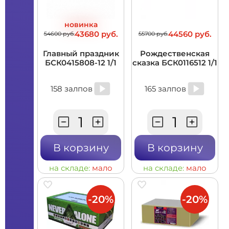
новинка
43680 руб.
44560 руб.
54600 руб.
55700 руб.
Главный праздник
Рождественская
БСК0415808-12 1/1
сказка БСК0116512 1/1
158 залпов
165 залпов
В корзину
В корзину
на складе:
мало
на складе:
мало
-20%
-20%