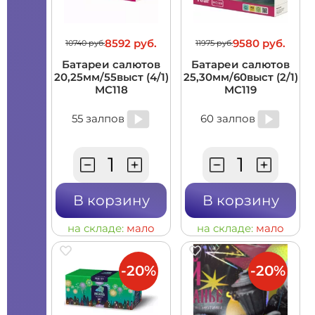
8592 руб.
9580 руб.
10740 руб.
11975 руб.
Батареи салютов
Батареи салютов
20,25мм/55выст (4/1)
25,30мм/60выст (2/1)
MC118
MC119
55 залпов
60 залпов
В корзину
В корзину
на складе:
мало
на складе:
мало
-20%
-20%