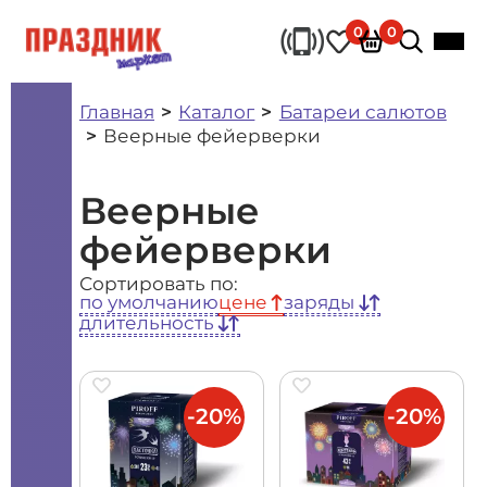
0
0
Главная
Каталог
Батареи салютов
Веерные фейерверки
Веерные
фейерверки
Сортировать по:
по умолчанию
цене
заряды
длительность
-20%
-20%