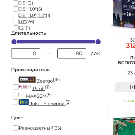
0.8"
(2)
0.8"; 1.0"
(5)
0.8"; 1.0"; 1.2"
(1)
1.0"
(26)
1.2"
(1)
Длительность
3
31
сек
—
Л
БСП070
Производитель
23 
(16)
Zeergo
(11)
Piroff
(5)
MAXSEM
на ск
(3)
Joker Fireworks
Цвет
Разноцветный
(35)