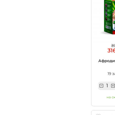
3
31
Афродита
19 
на с