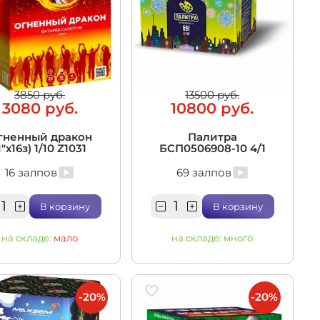
3850 руб.
13500 руб.
3080 руб.
10800 руб.
гненный дракон
Палитра
1"х16з) 1/10 Z1031
БСП0506908-10 4/1
16 залпов
69 залпов
В корзину
В корзину
на складе:
мало
на складе:
много
-20%
-20%