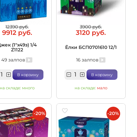
12390 руб.
3900 руб.
9912 руб.
3120 руб.
жек (1"х49з) 1/4
Ёлки БСП0701610 12/1
Z1122
49 залпов
16 залпов
В корзину
В корзину
на складе:
много
на складе:
мало
-20%
-20%