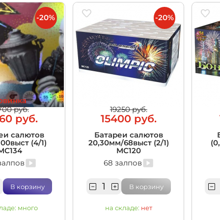
-20%
-20%
овинка
700 руб.
19250 руб.
60 руб.
15400 руб.
еи салютов
Батареи салютов
00выст (4/1)
20,30мм/68выст (2/1)
(0
MC134
MC120
залпов
68 залпов
В корзину
В корзину
ладе:
много
на складе:
нет