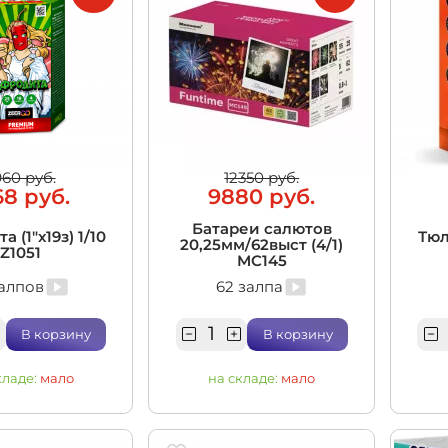
960 руб.
12350 руб.
68 руб.
9880 руб.
Батареи салютов
 (1"х19з) 1/10
Тюл
20,25мм/62выст (4/1)
Z1051
MC145
залпов
62 залпа
В корзину
В корзину
кладе:
мало
на складе:
мало