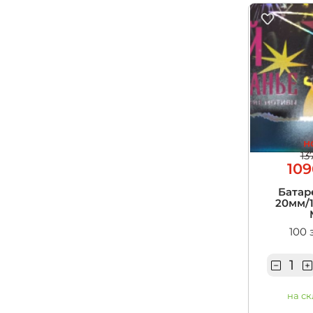
н
13
109
Батар
20мм/1
100 
на ск