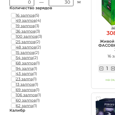
м
—
Количество зарядов
16 залпов
(5)
49 залпов
(4)
19 залпов
(3)
3
36 залпов
(3)
30
100 залпов
(3)
Живой
25 залпов
(2)
ФАСОВКА 
48 залпов
(2)
15 залпов
(2)
16 
54 залпа
(2)
68 залпов
(1)
94 залпа
(1)
43 залпа
(1)
23 залпа
(1)
на ск
13 залпов
(1)
69 залпов
(1)
106 залпов
(1)
60 залпов
(1)
62 залпа
(1)
Калибр