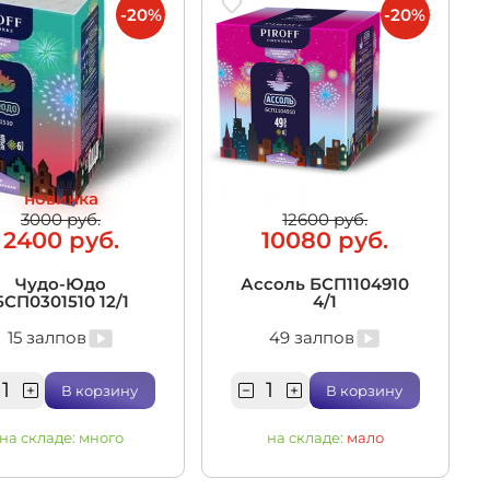
-20%
-20%
новинка
3000 руб.
12600 руб.
2400 руб.
10080 руб.
Чудо-Юдо
Ассоль БСП1104910
БСП0301510 12/1
4/1
15 залпов
49 залпов
В корзину
В корзину
на складе:
много
на складе:
мало