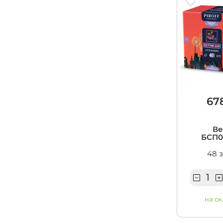
67
Ве
БСП0
48 
на ск