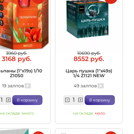
3960 руб.
10690 руб.
3168 руб.
8552 руб.
ьпаны (1"х19з) 1/10
Царь пушка (1"х49з)
Z1050
1/4 Z1121 NEW
19 залпов
49 залпов
В корзину
В корзину
на складе:
много
на складе:
мало