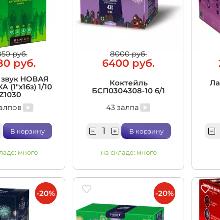
850 руб.
8000 руб.
80 руб.
6400 руб.
 звук НОВАЯ
Коктейль
Ла
(1"х16з) 1/10
БСП0304308-10 6/1
Z1030
залпов
43 залпа
В корзину
В корзину
ладе:
много
на складе:
много
-20%
-20%