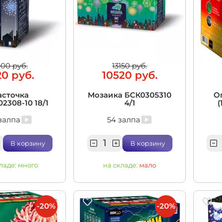
900 руб.
13150 руб.
20 руб.
10520 руб.
асточка
Мозаика БСК0305310
О
2308-10 18/1
4/1
(
залпа
54 залпа
В корзину
В корзину
ладе:
много
на складе:
мало
-20%
-20%