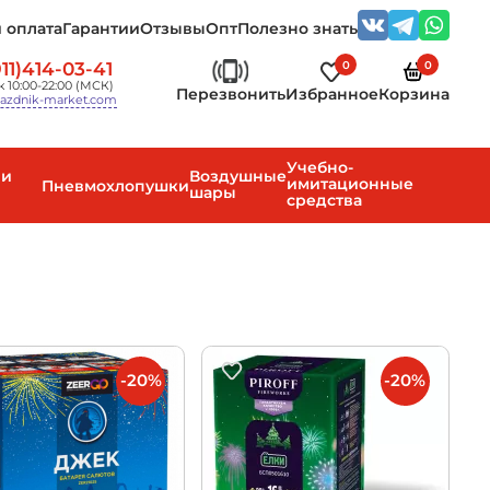
 оплата
Гарантии
Отзывы
Опт
Полезно знать
0
0
11)414-03-41
 10:00-22:00 (МСК)
Перезвонить
Избранное
Корзина
azdnik-market.com
Учебно-
 и
Воздушные
имитационные
Пневмохлопушки
шары
средства
-20%
-20%