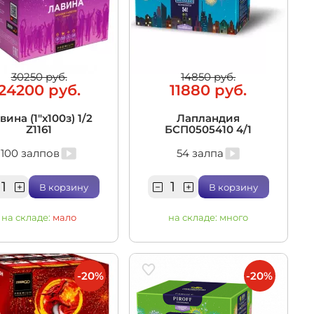
30250 руб.
14850 руб.
24200 руб.
11880 руб.
вина (1"х100з) 1/2
Лапландия
Z1161
БСП0505410 4/1
100 залпов
54 залпа
В корзину
В корзину
на складе:
мало
на складе:
много
-20%
-20%