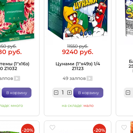
850 руб.
11550 руб.
80 руб.
9240 руб.
Б
емы (1"х16з)
Цунами (1"x49з) 1/4
2
10 Z1032
Z1123
залпов
49 залпов
В корзину
В корзину
ладе:
много
на складе:
мало
-20%
-20%