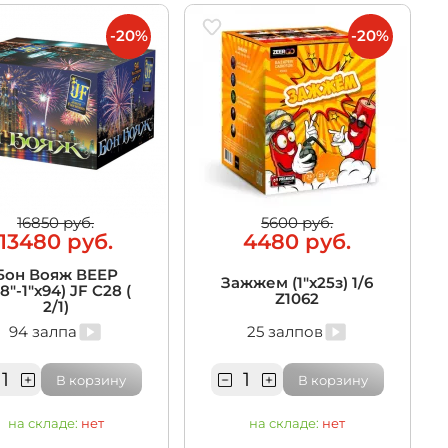
-20%
-20%
16850 руб.
5600 руб.
13480 руб.
4480 руб.
Бон Вояж ВЕЕР
Зажжем (1"х25з) 1/6
,8"-1"х94) JF C28 (
Z1062
2/1)
94 залпа
25 залпов
В корзину
В корзину
на складе:
нет
на складе:
нет