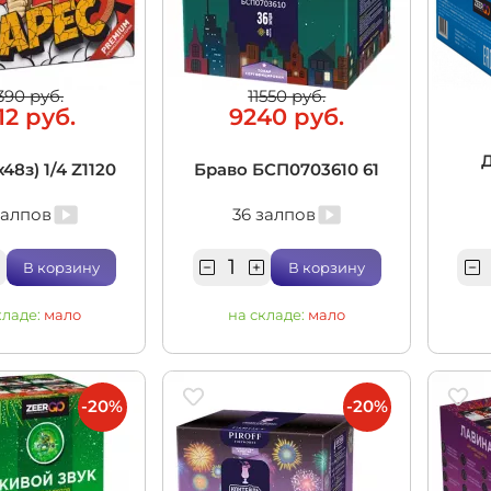
итационные
390 руб.
11550 руб.
12 руб.
9240 руб.
Д
х48з) 1/4 Z1120
Браво БСП0703610 61
залпов
36 залпов
В корзину
В корзину
кладе:
мало
на складе:
мало
-20%
-20%