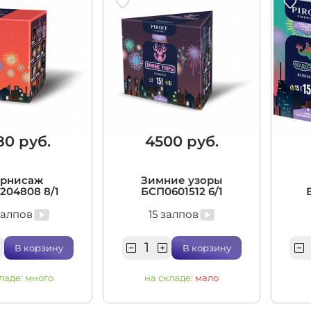
80 руб.
4500 руб.
рнисаж
Зимние узоры
204808 8/1
БСП0601512 6/1
залпов
15 залпов
В корзину
В корзину
ладе:
много
на складе:
мало