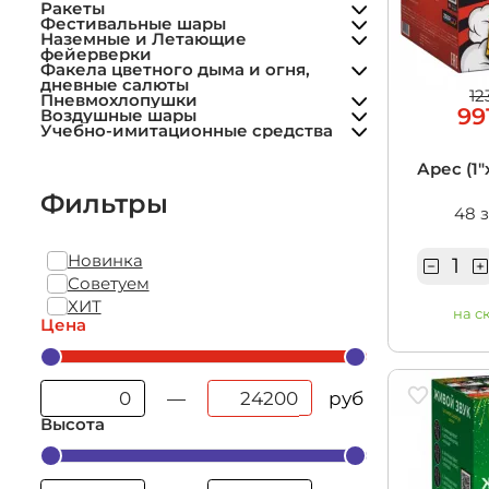
Учебно-им
Летающие фейерверки
Ракеты
Дневные фейерверки
средства
Фестивальные шары
Пиротехнические фонтаны
Наземные и Летающие
Фольгированные шары
Цветной дым
фейерверки
Гранаты учебные
Фонтаны для торта
Факела цветного дыма и огня,
дневные салюты
Гендер пати
12
Пневмохлопушки
99
Воздушные шары
Учебно-имитационные средства
Арес (1"
Фильтры
48 
Новинка
Советуем
ХИТ
на с
Цена
руб
—
Высота