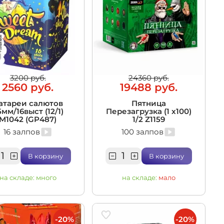
3200 руб.
24360 руб.
2560 руб.
19488 руб.
атареи салютов
Пятница
5мм/16выст (12/1)
Перезагрузка (1 x100)
M1042 (GP487)
1/2 Z1159
16 залпов
100 залпов
В корзину
В корзину
на складе:
много
на складе:
мало
-20%
-20%