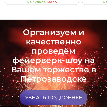
на складе:
мало
н
Организуем и
качественно
проведём
фейерверк-шоу на
Вашем торжестве в
Петрозаводске
УЗНАТЬ ПОДРОБНЕЕ