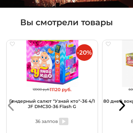
Вы смотрели товары
-20%
11120 руб.
13900 руб.
60
Гендерный салют "Узнай кто"-36 4/1
80 дней вокр
JF DMC30-36 Flash G
36 залпов