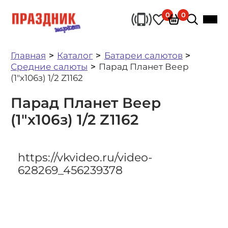
0
0
Главная
Каталог
Батареи салютов
Средние салюты
Парад Планет Веер
(1"х106з) 1/2 Z1162
Парад Планет Веер
(1"х106з) 1/2 Z1162
https://vkvideo.ru/video-
628269_456239378