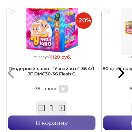
-20%
11120 руб.
13900 руб.
60
Гендерный салют "Узнай кто"-36 4/1
80 дней вокр
JF DMC30-36 Flash G
36 залпов
В корзину