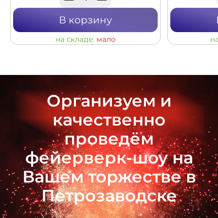
В корзину
на складе:
мало
н
Организуем и
качественно
проведём
фейерверк-шоу на
Вашем торжестве в
Петрозаводске