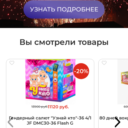
УЗНАТЬ ПОДРОБНЕЕ
Вы смотрели товары
-20%
11120 руб.
13900 руб.
60
Гендерный салют "Узнай кто"-36 4/1
80 дней вокр
JF DMC30-36 Flash G