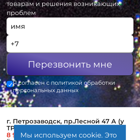
товарам и решения возникающих
проблем
Перезвонить мне
Я согласен с политикой обработки
персональных данных
г. Петрозаводск, пр.Лесной 47 А (у
ТРК Лотос-Plaza)
Мы используем cookie. Это
8 911 414 03 41
Главная