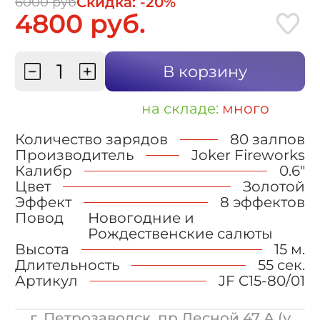
Скидка: -20%
6000 руб
4800 руб.
В корзину
на складе:
много
Количество зарядов
80 залпов
Производитель
Joker Fireworks
Калибр
0.6"
Цвет
Золотой
Эффект
8 эффектов
Повод
Новогодние и
Рождественские салюты
Высота
15 м.
Длительность
55 сек.
Артикул
JF C15-80/01
г. Петрозаводск, пр.Лесной 47 А (у