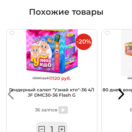
Похожие товары
-20%
11120 руб.
13900 руб.
60
Гендерный салют "Узнай кто"-36 4/1
80 дней вокр
JF DMC30-36 Flash G
36 залпов