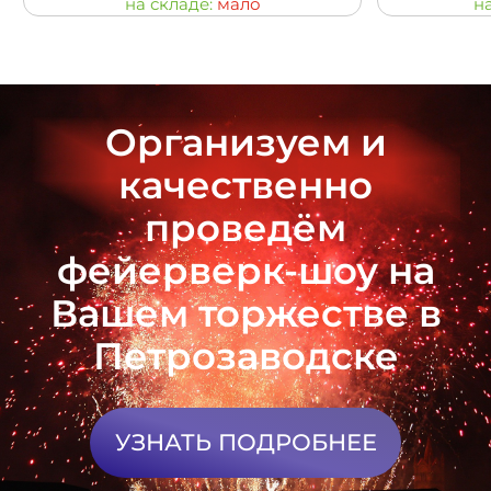
на складе:
мало
н
Организуем и
качественно
проведём
фейерверк-шоу на
Вашем торжестве в
Петрозаводске
УЗНАТЬ ПОДРОБНЕЕ