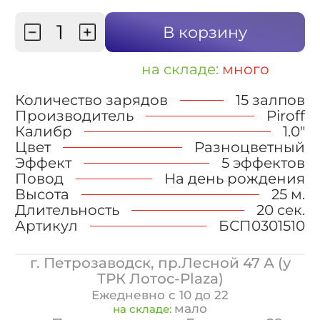
В корзину
на складе:
много
Количество зарядов
15 залпов
Производитель
Piroff
Калибр
1.0"
Цвет
Разноцветный
Эффект
5 эффектов
Повод
На день рождения
Высота
25 м.
Длительность
20 сек.
Артикул
БСП0301510
г. Петрозаводск, пр.Лесной 47 А (у
ТРК Лотос-Plaza)
Ежедневно с 10 до 22
мало
на складе: