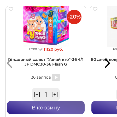
-20%
11120 руб.
13900 руб.
60
Гендерный салют "Узнай кто"-36 4/1
80 дней вокр
JF DMC30-36 Flash G
36 залпов
В корзину