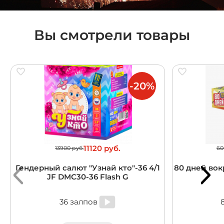
Вы смотрели товары
-20%
11120 руб.
13900 руб.
60
Гендерный салют "Узнай кто"-36 4/1
80 дней вокр
JF DMC30-36 Flash G
36 залпов