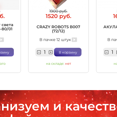
.
1900 руб.
б.
1520 руб.
1
 света
CRAZY ROBOTS В007
АКУЛА
5-80/01
(72/12)
В пачке 12 штук
В па
рзину
В корзину
ого
на складе:
нет
н
низуем и качест