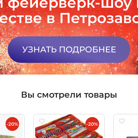
 фейерверк-шоу
естве в Петрозав
УЗНАТЬ ПОДРОБНЕЕ
Вы смотрели товары
-20%
-20%