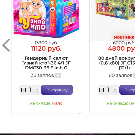
новинка
13900 руб.
6000 руб
11120 руб.
4800 ру
Гендерный салют
80 дней вокруг
"Узнай кто"-36 4/1 JF
(0,6"х80) JF C1
DMC30-36 Flash G
(12/1)
36 залпов
80 залпов
В корзину
В ко
на складе:
мало
на складе:
мн