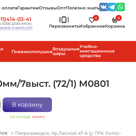
 оплата
Гарантии
Отзывы
Опт
Полезно знать
0
0
11)414-03-41
 10:00-22:00 (МСК)
Перезвонить
Избранное
Корзина
azdnik-market.com
Учебно-
 и
Воздушные
имитационные
Пневмохлопушки
шары
средства
мм/7выст. (72/1) M0801
В корзину
на складе:
много
пов
г. Петрозаводск, пр.Лесной 47 А (у ТРК Лотос-