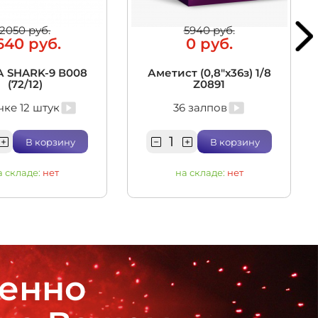
2050 руб.
5940 руб.
640 руб.
0 руб.
 SHARK-9 В008
Аметист (0,8"х36з) 1/8
(72/12)
Z0891
чке 12 штук
36 залпов
В корзину
В корзину
а складе:
нет
на складе:
нет
венно