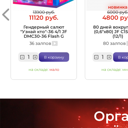
новинка
13900 руб.
6000 руб
11120 руб.
4800 ру
Гендерный салют
80 дней вокруг
"Узнай кто"-36 4/1 JF
(0,6"х80) JF C1
DMC30-36 Flash G
(12/1)
36 залпов
80 залпов
В корзину
В ко
на складе:
мало
на складе:
мн
Орга