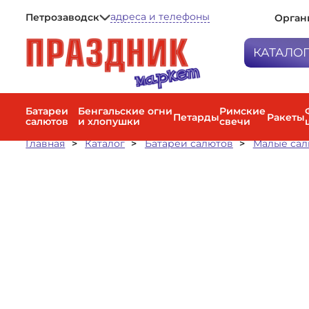
адреса и телефоны
Петрозаводск
Орган
Петрозаводск
Мурманск
КАТАЛО
Санкт-Петербург
Батареи са
Бенгальски
Батареи
Бенгальские огни
Римские
Петарды
Ракеты
салютов
и хлопушки
свечи
Петарды
Главная
Каталог
Батареи салютов
Малые са
Римские с
Ракеты
Фестиваль
Наземные 
фейерверк
Факела цве
дневные с
Пневмохло
Воздушные