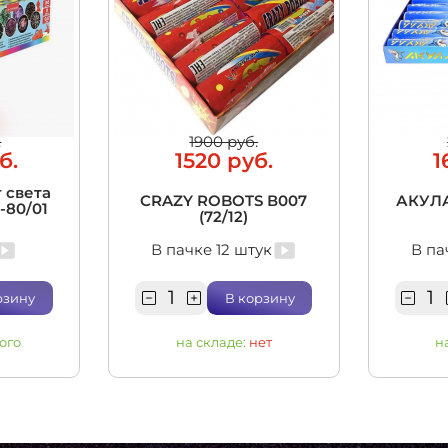
.
1900 руб.
б.
1520 руб.
1
 света
CRAZY ROBOTS В007
АКУЛА
5-80/01
(72/12)
В пачке 12 штук
В па
рзину
В корзину
ого
на складе:
нет
н