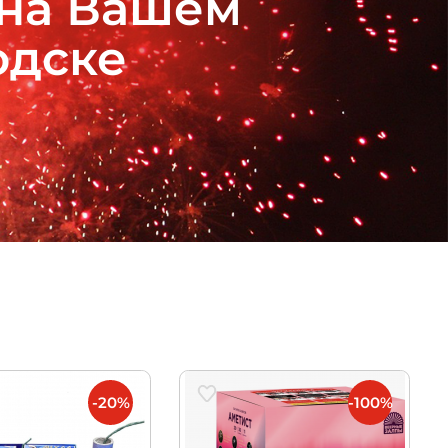
 на Вашем
одске
-20%
-100%