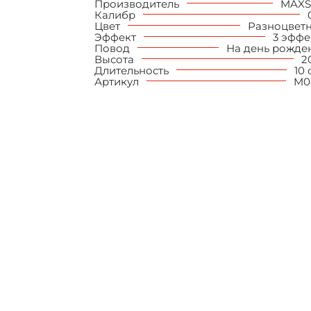
итационные
Производитель
MAX
Калибр
Цвет
Разноцвет
Эффект
3 эффе
Повод
На день рожде
Высота
2
Длительность
10 
Артикул
M0