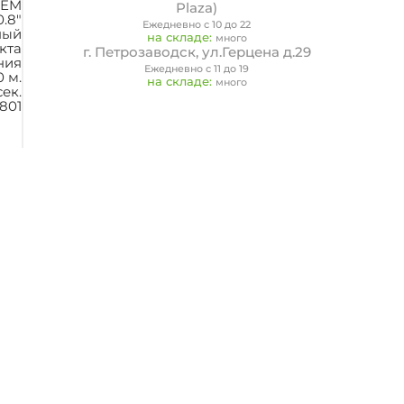
SEM
Plaza)
0.8"
Ежедневно с 10 до 22
ный
на складе:
много
кта
г. Петрозаводск, ул.Герцена д.29
ния
Ежедневно с 11 до 19
0 м.
на складе:
много
сек.
801