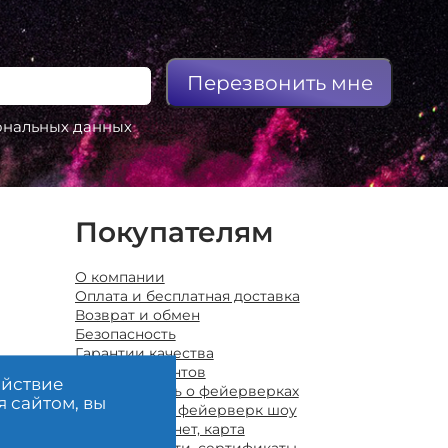
Перезвонить мне
сональных данных
Покупателям
О компании
Оплата и бесплатная доставка
Возврат и обмен
Безопасность
Гарантии качества
Отзывы клиентов
ействие
Полезно знать о фейерверках
я сайтом, вы
Организация фейерверк шоу
Личный кабинет, карта