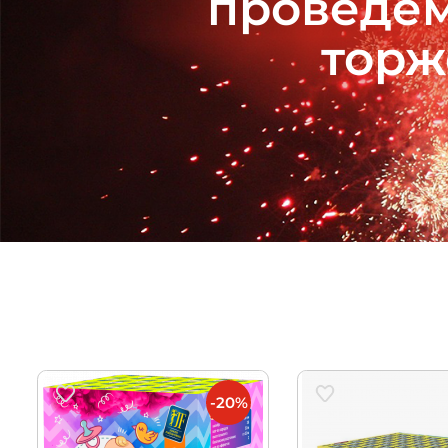
проведём
торж
-20%