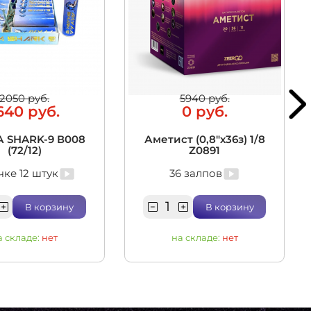
2050 руб.
5940 руб.
640 руб.
0 руб.
 SHARK-9 В008
Аметист (0,8"х36з) 1/8
(72/12)
Z0891
чке 12 штук
36 залпов
В корзину
В корзину
а складе:
нет
на складе:
нет