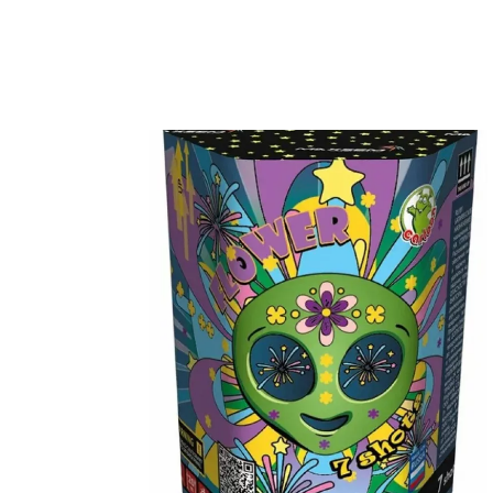
Учебно-им
средства