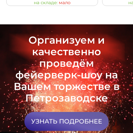
на складе:
мало
н
Организуем и
качественно
проведём
фейерверк-шоу на
Вашем торжестве в
Петрозаводске
УЗНАТЬ ПОДРОБНЕЕ