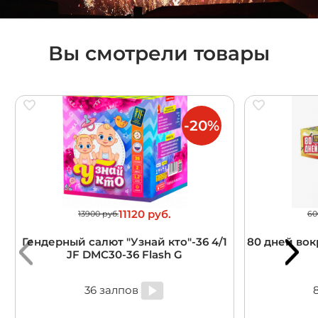
Вы смотрели товары
-20%
11120 руб.
13900 руб.
60
Гендерный салют "Узнай кто"-36 4/1
80 дней вокр
JF DMC30-36 Flash G
36 залпов