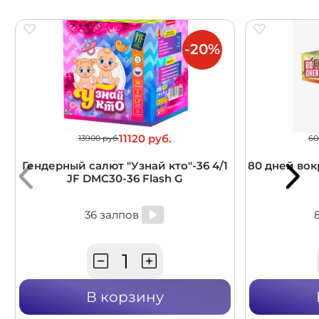
-20%
11120 руб.
13900 руб.
60
Гендерный салют "Узнай кто"-36 4/1
80 дней вокр
JF DMC30-36 Flash G
36 залпов
В корзину