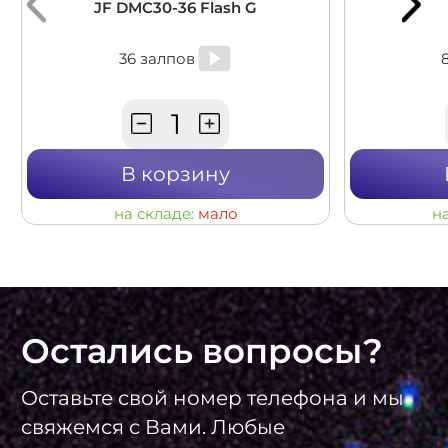
JF DMC30-36 Flash G
36 залпов
В корзину
на складе:
мало
н
Остались вопросы?
Оставьте свой номер телефона и мы
свяжемся с Вами. Любые