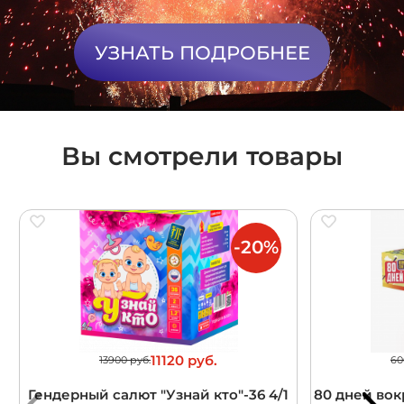
УЗНАТЬ ПОДРОБНЕЕ
Вы смотрели товары
-20%
11120 руб.
13900 руб.
60
Гендерный салют "Узнай кто"-36 4/1
80 дней вокр