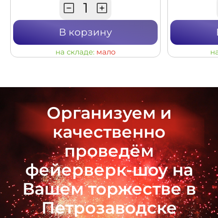
В корзину
на складе:
мало
н
Организуем и
качественно
проведём
фейерверк-шоу на
Вашем торжестве в
Петрозаводске