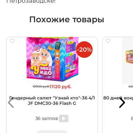
Петрозаводске!
Похожие товары
-20%
11120 руб.
13900 руб.
60
Гендерный салют "Узнай кто"-36 4/1
80 дней вокр
JF DMC30-36 Flash G
36 залпов