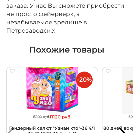
заказа. У нас Вы сможете приобрести
не просто фейерверк, а
незабываемое зрелище в
Петрозаводске!
Похожие товары
-20%
11120 руб.
13900 руб.
60
Гендерный салют "Узнай кто"-36 4/1
80 дней вокр