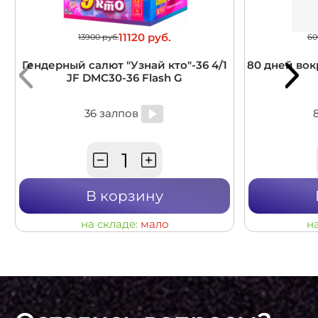
11120 руб.
13900 руб.
60
Гендерный салют "Узнай кто"-36 4/1
80 дней вокр
JF DMC30-36 Flash G
36 залпов
В корзину
на складе:
мало
н