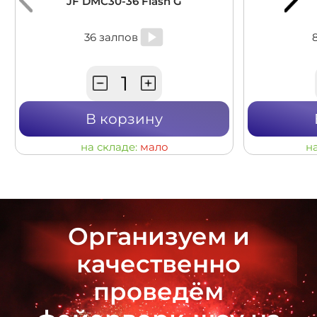
JF DMC30-36 Flash G
36 залпов
В корзину
на складе:
мало
н
Организуем и
качественно
проведём