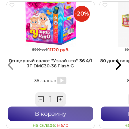
-20%
11120 руб.
13900 руб.
60
Гендерный салют "Узнай кто"-36 4/1
80 дней вокр
JF DMC30-36 Flash G
36 залпов
В корзину
на складе:
мало
н