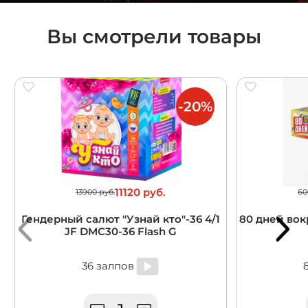
Вы смотрели товары
-20%
11120 руб.
13900 руб.
60
Гендерный салют "Узнай кто"-36 4/1
80 дней вокр
JF DMC30-36 Flash G
36 залпов