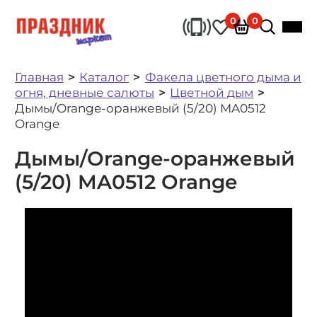
0
0
Главная
Каталог
Факела цветного дыма и
огня, дневные салюты
Цветной дым
Дымы/Orange-оранжевый (5/20) MA0512
Orange
Дымы/Orange-оранжевый
(5/20) MA0512 Orange