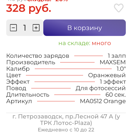
328 руб.
В корзину
на складе:
много
Количество зарядов
1 залп
Производитель
MAXSEM
Калибр
1.0"
Цвет
Оранжевый
Эффект
1 эффект
Повод
Для фотосессий
Длительность
60 сек.
Артикул
MA0512 Orange
г. Петрозаводск, пр.Лесной 47 А (у
ТРК Лотос-Plaza)
Ежедневно с 10 до 22