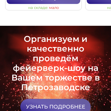
на складе:
мало
н
Организуем и
качественно
проведём
фейерверк-шоу на
Вашем торжестве в
Петрозаводске
УЗНАТЬ ПОДРОБНЕЕ