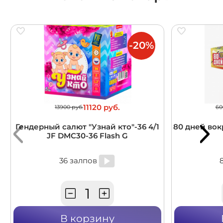
-20%
11120 руб.
13900 руб.
60
Гендерный салют "Узнай кто"-36 4/1
80 дней вокр
JF DMC30-36 Flash G
36 залпов
В корзину