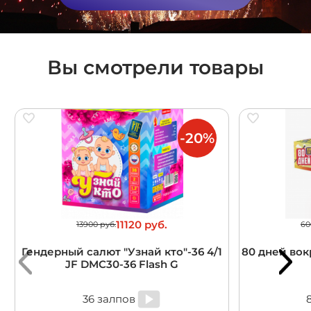
Вы смотрели товары
-20%
11120 руб.
13900 руб.
60
Гендерный салют "Узнай кто"-36 4/1
80 дней вокр
JF DMC30-36 Flash G
36 залпов