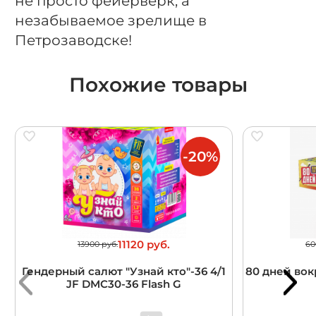
не просто фейерверк, а
незабываемое зрелище в
Петрозаводске!
Похожие товары
-20%
11120 руб.
13900 руб.
60
Гендерный салют "Узнай кто"-36 4/1
80 дней вокр
JF DMC30-36 Flash G