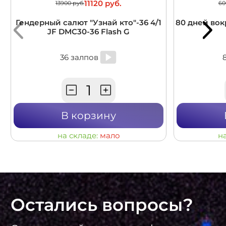
11120 руб.
13900 руб.
60
Гендерный салют "Узнай кто"-36 4/1
80 дней вокр
JF DMC30-36 Flash G
36 залпов
В корзину
на складе:
мало
н
Остались вопросы?