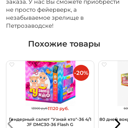
заказа. У нас Вы сможете приобрести
не просто фейерверк, а
незабываемое зрелище в
Петрозаводске!
Похожие товары
-20%
11120 руб.
13900 руб.
60
Гендерный салют "Узнай кто"-36 4/1
80 дней вокр
JF DMC30-36 Flash G