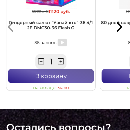
11120 руб.
13900 руб.
60
Гендерный салют "Узнай кто"-36 4/1
80 дней вокр
JF DMC30-36 Flash G
36 залпов
В корзину
на складе:
мало
н
Остались вопросы?