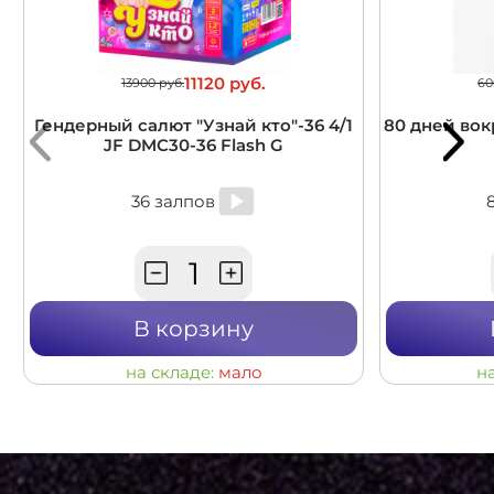
11120 руб.
13900 руб.
60
Гендерный салют "Узнай кто"-36 4/1
80 дней вокр
JF DMC30-36 Flash G
36 залпов
В корзину
на складе:
мало
н