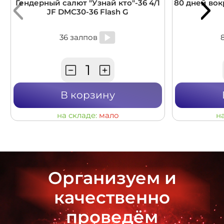
Гендерный салют "Узнай кто"-36 4/1
80 дней вокр
JF DMC30-36 Flash G
36 залпов
В корзину
на складе:
мало
н
Организуем и
качественно
проведём