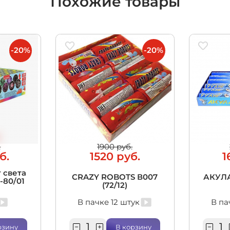
Похожие товары
-20%
-20%
.
1900 руб.
б.
1520 руб.
1
 света
CRAZY ROBOTS В007
АКУЛА
5-80/01
(72/12)
В пачке 12 штук
В па
рзину
В корзину