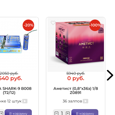
-20%
-100%
2050 руб.
5940 руб.
640 руб.
0 руб.
 SHARK-9 В008
Аметист (0,8"х36з) 1/8
(72/12)
Z0891
чке 12 штук
36 залпов
В корзину
В корзину