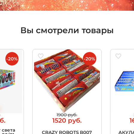
Вы смотрели товары
-20%
-20%
.
1900 руб.
б.
1520 руб.
1
 света
CRAZY ROBOTS В007
АКУЛА