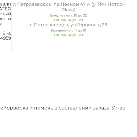
 залп
г. Петрозаводск, пр.Лесной 47 А (у ТРК Лотос-
АТЕЯ
Plaza)
тный
Ежедневно с 10 до 22
фетти
на складе:
нет
е
г. Петрозаводск, ул.Герцена д.29
Ежедневно с 11 до 19
6 м.
на складе:
нет
-4959
йерверка и помочь в составлении заказа. У нас