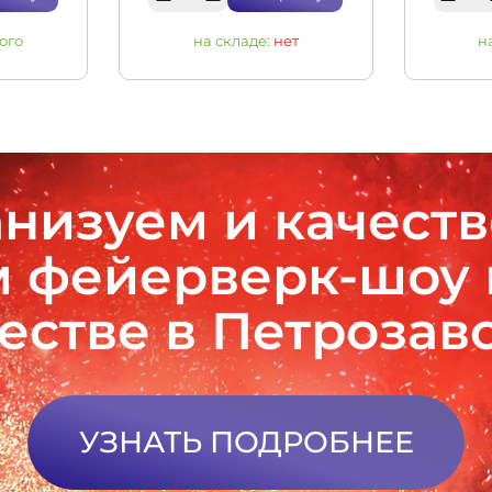
ого
на складе:
нет
н
низуем и качест
 фейерверк-шоу
естве в Петрозав
УЗНАТЬ ПОДРОБНЕЕ