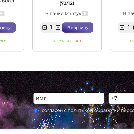
5-80/01
(72/12)
В пачке 12 штук
В па
рзину
В корзину
ого
на складе:
нет
н
ы по
Я согласен с политикой обработки пер