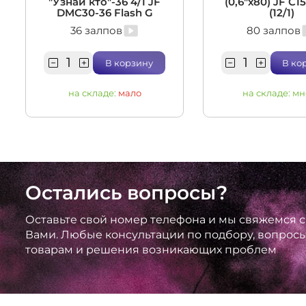
"Узнай кто"-36 4/1 JF
(0,6"х80) JF C1
DMC30-36 Flash G
(12/1)
36 залпов
80 залпов
В корзину
В ко
на складе:
мало
на складе:
мн
Остались вопросы?
Оставьте свой номер телефона и мы свяжемся с
Вами. Любые консультации по подбору, вопрос
товарам и решения возникающих проблем