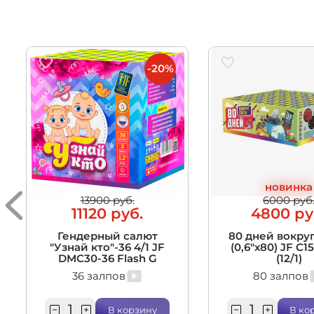
-20%
новинка
13900 руб.
6000 руб
11120 руб.
4800 ру
Гендерный салют
80 дней вокруг
"Узнай кто"-36 4/1 JF
(0,6"х80) JF C1
DMC30-36 Flash G
(12/1)
36 залпов
80 залпов
В корзину
В ко