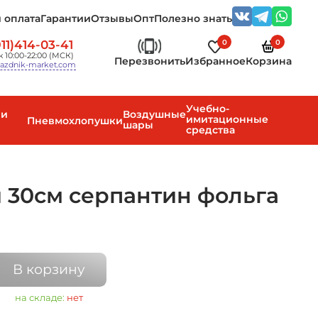
 оплата
Гарантии
Отзывы
Опт
Полезно знать
0
0
11)414-03-41
 10:00-22:00 (МСК)
Перезвонить
Избранное
Корзина
azdnik-market.com
Учебно-
 и
Воздушные
имитационные
Пневмохлопушки
шары
средства
 30см серпантин фольга
В корзину
на складе:
нет