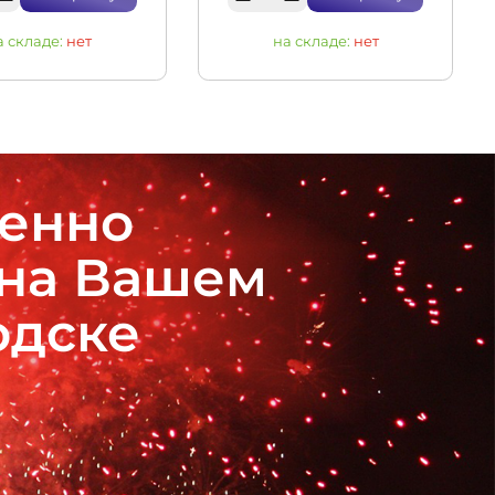
а складе:
нет
на складе:
нет
венно
 на Вашем
одске