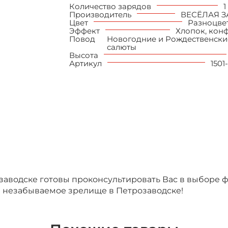
итационные
Количество зарядов
1
Производитель
ВЕСЁЛАЯ З
Цвет
Разноцве
Эффект
Хлопок, кон
Повод
Новогодние и Рождественски
салюты
Высота
Артикул
1501
водске готовы проконсультировать Вас в выборе фе
а незабываемое зрелище в Петрозаводске!