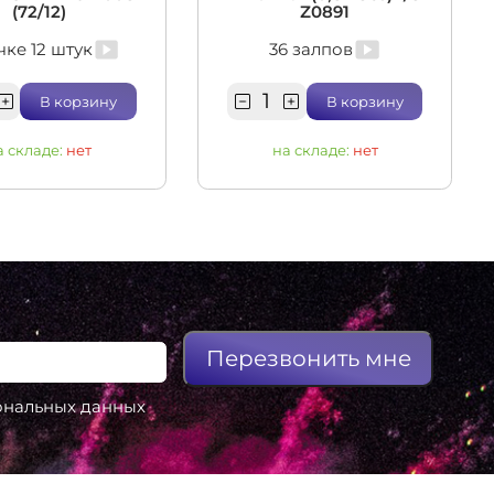
(72/12)
Z0891
чке 12 штук
36 залпов
В корзину
В корзину
а складе:
нет
на складе:
нет
Перезвонить мне
сональных данных