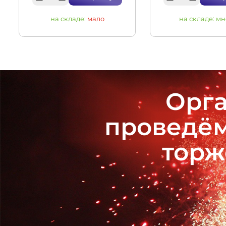
на складе:
мало
на складе:
мн
Орга
проведём
торж