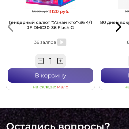
11120 руб.
13900 руб.
60
Гендерный салют "Узнай кто"-36 4/1
80 дней вокр
JF DMC30-36 Flash G
36 залпов
В корзину
на складе:
мало
н
Остались вопросы?