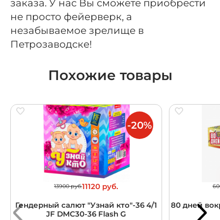
заказа. У нас Вы сможете приобрести
не просто фейерверк, а
незабываемое зрелище в
Петрозаводске!
Похожие товары
-20%
11120 руб.
13900 руб.
60
Гендерный салют "Узнай кто"-36 4/1
80 дней вокр
JF DMC30-36 Flash G