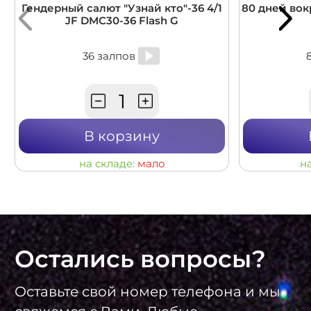
Гендерный салют "Узнай кто"-36 4/1
80 дней вокр
JF DMC30-36 Flash G
36 залпов
В корзину
на складе:
мало
н
Остались вопросы?
Оставьте свой номер телефона и мы