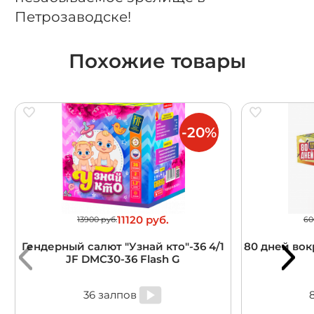
Петрозаводске!
Похожие товары
-20%
11120 руб.
13900 руб.
60
Гендерный салют "Узнай кто"-36 4/1
80 дней вокр
JF DMC30-36 Flash G
36 залпов