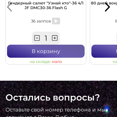
Гендерный салют "Узнай кто"-36 4/1
80 дней вокр
JF DMC30-36 Flash G
36 залпов
В корзину
на складе:
мало
н
Остались вопросы?
Оставьте свой номер телефона и мы