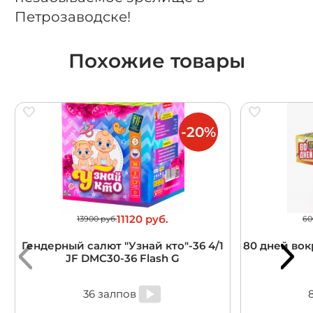
Петрозаводске!
Похожие товары
-20%
11120 руб.
13900 руб.
60
Гендерный салют "Узнай кто"-36 4/1
80 дней вокр
JF DMC30-36 Flash G
36 залпов