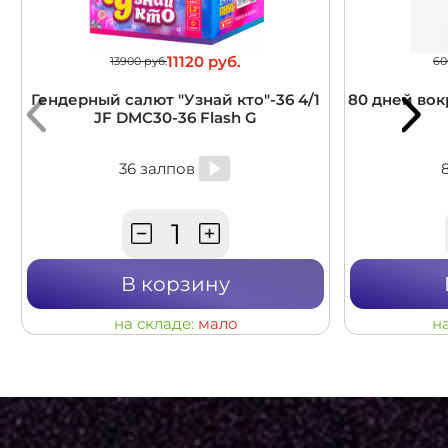
11120 руб.
13900 руб.
60
Гендерный салют "Узнай кто"-36 4/1
80 дней вокр
JF DMC30-36 Flash G
36 залпов
В корзину
на складе:
мало
н