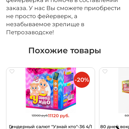
заказа. У нас Вы сможете приобрести
не просто фейерверк, а
незабываемое зрелище в
Петрозаводске!
Похожие товары
-20%
11120 руб.
13900 руб.
60
Гендерный салют "Узнай кто"-36 4/1
80 дней вокр