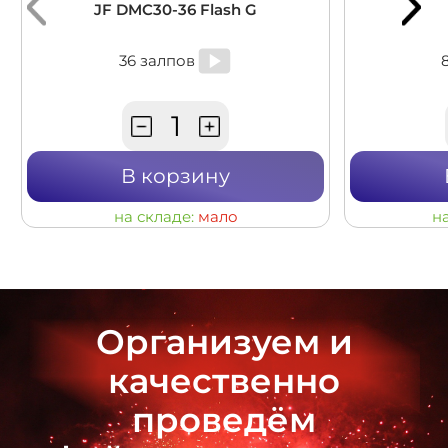
JF DMC30-36 Flash G
36 залпов
В корзину
на складе:
мало
н
Организуем и
качественно
проведём