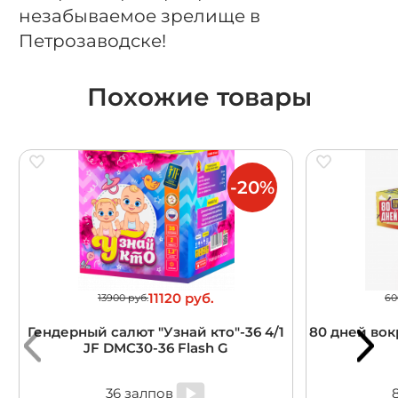
незабываемое зрелище в
Петрозаводске!
Похожие товары
-20%
11120 руб.
13900 руб.
60
Гендерный салют "Узнай кто"-36 4/1
80 дней вокр
JF DMC30-36 Flash G
36 залпов