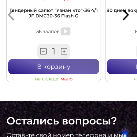
Гендерный салют "Узнай кто"-36 4/1
80 дней вокр
JF DMC30-36 Flash G
36 залпов
В корзину
на складе:
мало
н
Остались вопросы?
Оставьте свой номер телефона и мы