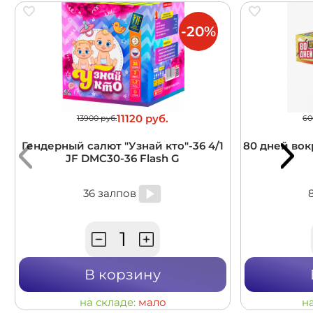
-20%
11120 руб.
13900 руб.
60
Гендерный салют "Узнай кто"-36 4/1
80 дней вокр
JF DMC30-36 Flash G
36 залпов
В корзину
на складе:
мало
н