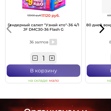
11120 руб.
13900 руб.
60
Гендерный салют "Узнай кто"-36 4/1
80 дней вокр
JF DMC30-36 Flash G
36 залпов
В корзину
на складе:
мало
н