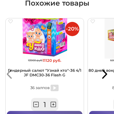
Похожие товары
-20%
11120 руб.
13900 руб.
60
Гендерный салют "Узнай кто"-36 4/1
80 дней вокр
JF DMC30-36 Flash G
36 залпов