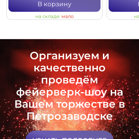
В корзину
на складе:
мало
н
Организуем и
качественно
проведём
фейерверк-шоу на
Вашем торжестве в
Петрозаводске