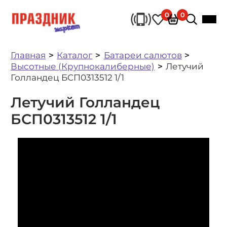
0
0
Главная
Каталог
Батареи салютов
Высотные (Крупнокалиберные)
Летучий
Голландец БСП0313512 1/1
Летучий Голландец
БСП0313512 1/1