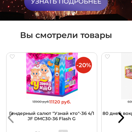
УЗНАТЬ ПОДРОБНЕЕ
Вы смотрели товары
-20%
11120 руб.
13900 руб.
60
Гендерный салют "Узнай кто"-36 4/1
80 дней вокр
JF DMC30-36 Flash G