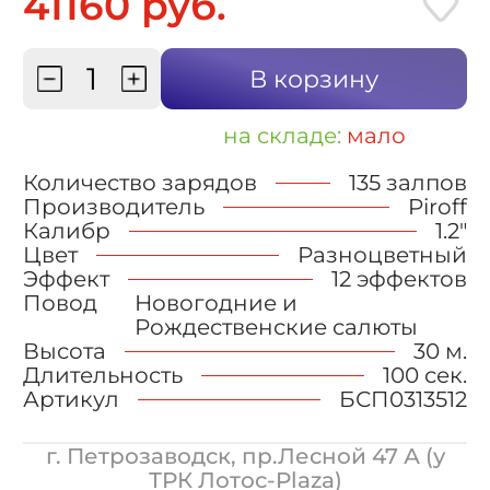
41160 руб.
В корзину
на складе:
мало
Количество зарядов
135 залпов
Производитель
Piroff
Калибр
1.2"
Цвет
Разноцветный
Эффект
12 эффектов
Повод
Новогодние и
Рождественские салюты
Высота
30 м.
Длительность
100 сек.
Артикул
БСП0313512
г. Петрозаводск, пр.Лесной 47 А (у
ТРК Лотос-Plaza)