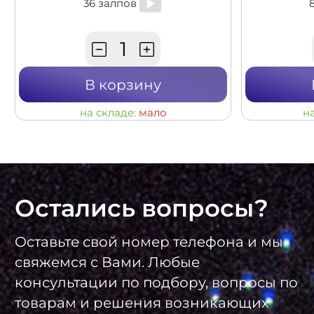
36 залпов
В корзину
на складе:
мало
н
Остались вопросы?
Оставьте свой номер телефона и мы
свяжемся с Вами. Любые
консультации по подбору, вопросы по
товарам и решения возникающих