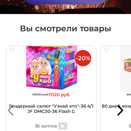
Вы смотрели товары
-20%
11120 руб.
13900 руб.
60
Гендерный салют "Узнай кто"-36 4/1
80 дней вокр
JF DMC30-36 Flash G
36 залпов