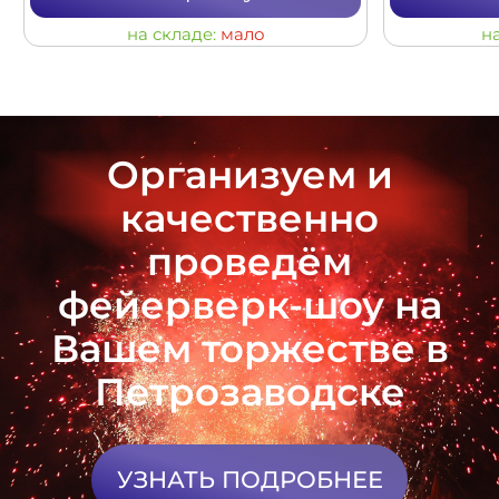
на складе:
мало
н
Организуем и
качественно
проведём
фейерверк-шоу на
Вашем торжестве в
Петрозаводске
УЗНАТЬ ПОДРОБНЕЕ