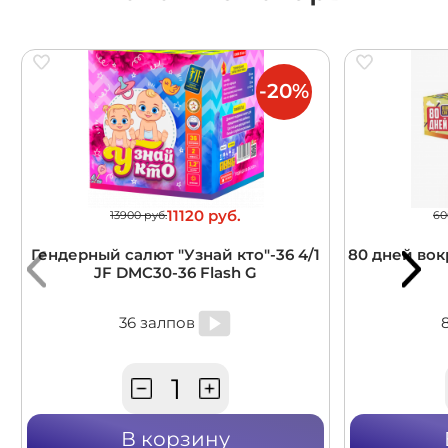
-20%
11120 руб.
13900 руб.
60
Гендерный салют "Узнай кто"-36 4/1
80 дней вокр
JF DMC30-36 Flash G
36 залпов
В корзину