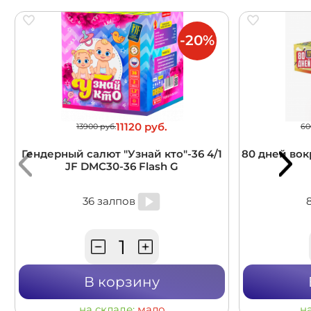
-20%
11120 руб.
13900 руб.
60
Гендерный салют "Узнай кто"-36 4/1
80 дней вокр
JF DMC30-36 Flash G
36 залпов
В корзину
на складе:
мало
н