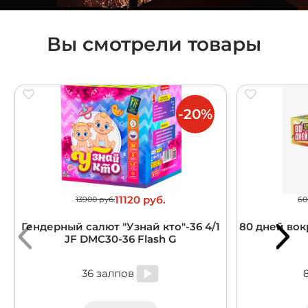
Вы смотрели товары
-20%
11120 руб.
13900 руб.
60
Гендерный салют "Узнай кто"-36 4/1
80 дней вокр
JF DMC30-36 Flash G
36 залпов