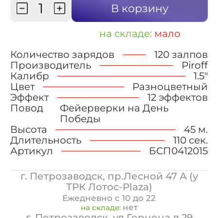
В корзину
на складе:
мало
Количество зарядов
120 залпов
Производитель
Piroff
Калибр
1.5"
Цвет
Разноцветный
Эффект
12 эффектов
Повод
Фейерверки на День
Победы
Высота
45 м.
Длительность
110 сек.
Артикул
БСП0412015
г. Петрозаводск, пр.Лесной 47 А (у
ТРК Лотос-Plaza)
Ежедневно с 10 до 22
нет
на складе:
г. Петрозаводск, ул.Герцена д.29