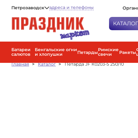
адреса и телефоны
Петрозаводск
Орган
Петрозаводск
Мурманск
КАТАЛО
Санкт-Петербург
Батареи са
Бенгальски
Батареи
Бенгальские огни
Римские
Петарды
Ракеты
салютов
и хлопушки
свечи
Петарды
Главная
Каталог
Петарда JF К0203-5 250/10
Римские с
Ракеты
Фестиваль
Наземные 
фейерверк
Факела цве
дневные с
Пневмохло
Воздушные