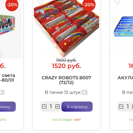
-20%
-20%
.
1900 руб.
б.
1520 руб.
1
 света
CRAZY ROBOTS В007
АКУЛА
5-80/01
(72/12)
В пачке 12 штук
В па
рзину
В корзину
ого
на складе:
нет
н