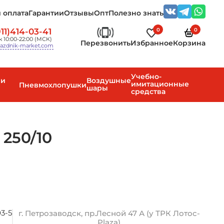
 оплата
Гарантии
Отзывы
Опт
Полезно знать
0
0
11)414-03-41
 10:00-22:00 (МСК)
Перезвонить
Избранное
Корзина
azdnik-market.com
Учебно-
 и
Воздушные
имитационные
Пневмохлопушки
шары
средства
 250/10
3-5
г. Петрозаводск, пр.Лесной 47 А (у ТРК Лотос-
Plaza)