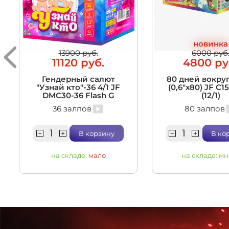
новинка
13900 руб.
6000 руб
11120 руб.
4800 ру
Гендерный салют
80 дней вокруг
"Узнай кто"-36 4/1 JF
(0,6"х80) JF C1
DMC30-36 Flash G
(12/1)
36 залпов
80 залпов
В корзину
В ко
на складе:
мало
на складе:
мн