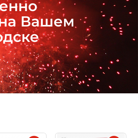
венно
 на Вашем
одске