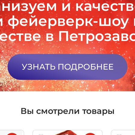
низуем и качест
 фейерверк-шоу
естве в Петрозав
УЗНАТЬ ПОДРОБНЕЕ
Вы смотрели товары