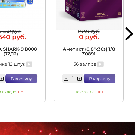
2050 руб.
5940 руб.
640 руб.
0 руб.
 SHARK-9 В008
Аметист (0,8"х36з) 1/8
(72/12)
Z0891
чке 12 штук
36 залпов
В корзину
В корзину
а складе:
нет
на складе:
нет