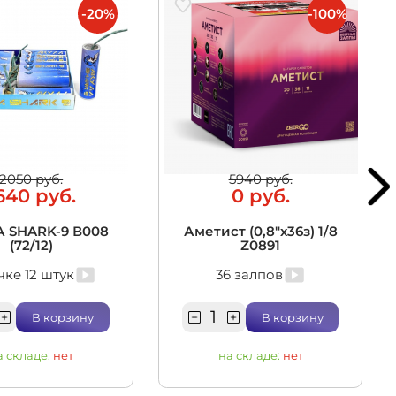
-20%
-100%
2050 руб.
5940 руб.
640 руб.
0 руб.
 SHARK-9 В008
Аметист (0,8"х36з) 1/8
(72/12)
Z0891
чке 12 штук
36 залпов
В корзину
В корзину
а складе:
нет
на складе:
нет