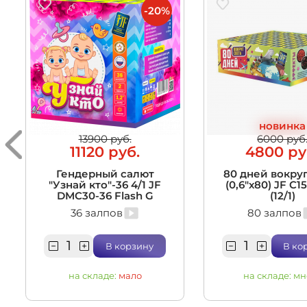
-20%
новинка
13900 руб.
6000 руб
11120 руб.
4800 ру
Гендерный салют
80 дней вокруг
"Узнай кто"-36 4/1 JF
(0,6"х80) JF C1
DMC30-36 Flash G
(12/1)
36 залпов
80 залпов
В корзину
В ко
на складе:
мало
на складе:
мн