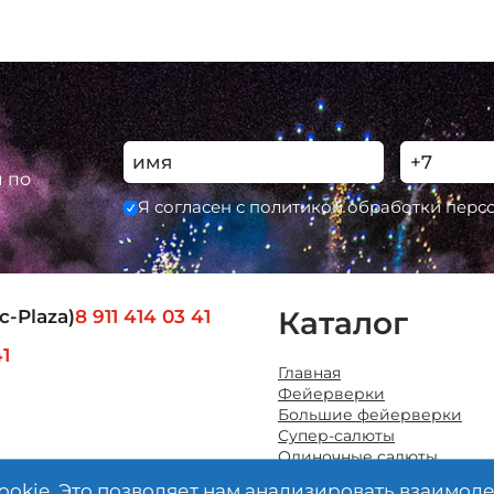
ы по
Я согласен с политикой обработки пер
Каталог
с-Plaza)
8 911 414 03 41
41
Главная
Фейерверки
Большие фейерверки
Супер-салюты
Одиночные салюты
Ракеты
ookie. Это позволяет нам анализировать взаимод