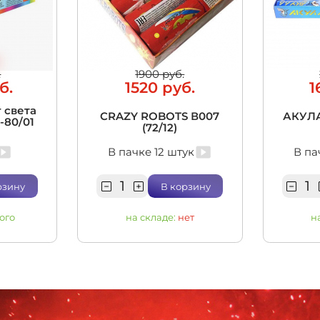
.
1900 руб.
б.
1520 руб.
1
 света
CRAZY ROBOTS В007
АКУЛА
5-80/01
(72/12)
В пачке 12 штук
В па
рзину
В корзину
ого
на складе:
нет
н