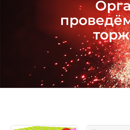
Орга
проведём
торж