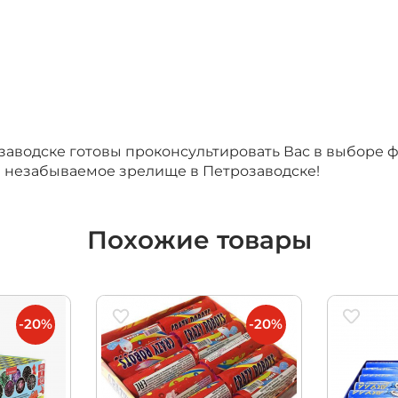
итационные
водске готовы проконсультировать Вас в выборе фе
а незабываемое зрелище в Петрозаводске!
Похожие товары
-20%
-20%