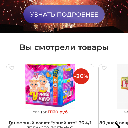
УЗНАТЬ ПОДРОБНЕЕ
Вы смотрели товары
-20%
11120 руб.
13900 руб.
60
Гендерный салют "Узнай кто"-36 4/1
80 дней вокр
JF DMC30-36 Flash G