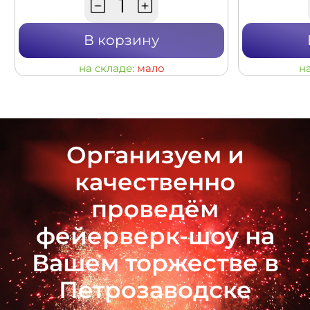
В корзину
на складе:
мало
н
Организуем и
качественно
проведём
фейерверк-шоу на
Вашем торжестве в
Петрозаводске