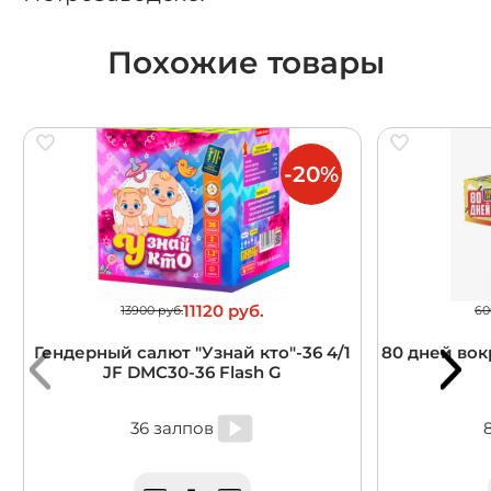
Похожие товары
-20%
11120 руб.
13900 руб.
60
Гендерный салют "Узнай кто"-36 4/1
80 дней вокр
JF DMC30-36 Flash G
36 залпов