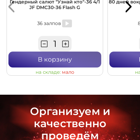
Гендерный салют "Узнай кто"-36 4/1
80 дней вокр
JF DMC30-36 Flash G
36 залпов
В корзину
на складе:
мало
н
Организуем и
качественно
проведём