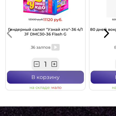
11120 руб.
13900 руб.
60
Гендерный салют "Узнай кто"-36 4/1
80 дней вокр
JF DMC30-36 Flash G
36 залпов
В корзину
на складе:
мало
н