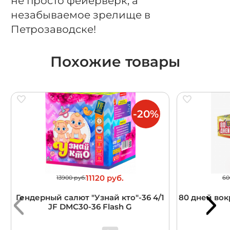
не просто фейерверк, а
незабываемое зрелище в
Петрозаводске!
Похожие товары
-20%
11120 руб.
13900 руб.
60
Гендерный салют "Узнай кто"-36 4/1
80 дней вокр
JF DMC30-36 Flash G