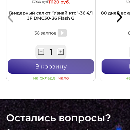
11120 руб.
13900 руб.
60
Гендерный салют "Узнай кто"-36 4/1
80 дней вокр
JF DMC30-36 Flash G
36 залпов
В корзину
на складе:
мало
н
Остались вопросы?