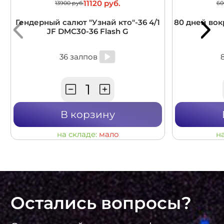
11120 руб.
13900 руб.
60
Гендерный салют "Узнай кто"-36 4/1
80 дней вокр
JF DMC30-36 Flash G
36 залпов
В корзину
на складе:
мало
н
Остались вопросы?