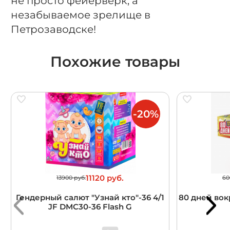
не просто фейерверк, а
незабываемое зрелище в
Петрозаводске!
Похожие товары
-20%
11120 руб.
13900 руб.
60
Гендерный салют "Узнай кто"-36 4/1
80 дней вокр
JF DMC30-36 Flash G