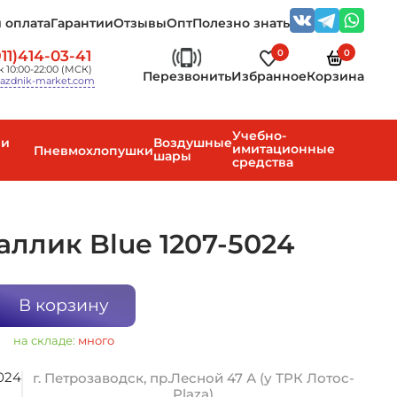
 оплата
Гарантии
Отзывы
Опт
Полезно знать
0
0
11)414-03-41
 10:00-22:00 (МСК)
Перезвонить
Избранное
Корзина
azdnik-market.com
Учебно-
 и
Воздушные
имитационные
Пневмохлопушки
шары
средства
аллик Blue 1207-5024
В корзину
на складе:
много
024
г. Петрозаводск, пр.Лесной 47 А (у ТРК Лотос-
Plaza)