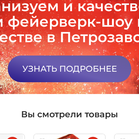
низуем и качест
 фейерверк-шоу
естве в Петрозав
УЗНАТЬ ПОДРОБНЕЕ
Вы смотрели товары