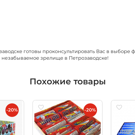
итационные
водске готовы проконсультировать Вас в выборе фе
а незабываемое зрелище в Петрозаводске!
Похожие товары
-20%
-20%