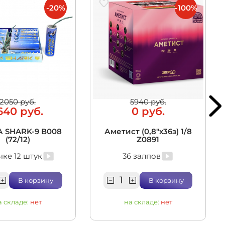
-20%
-100%
2050 руб.
5940 руб.
640 руб.
0 руб.
 SHARK-9 В008
Аметист (0,8"х36з) 1/8
(72/12)
Z0891
чке 12 штук
36 залпов
В корзину
В корзину
а складе:
нет
на складе:
нет