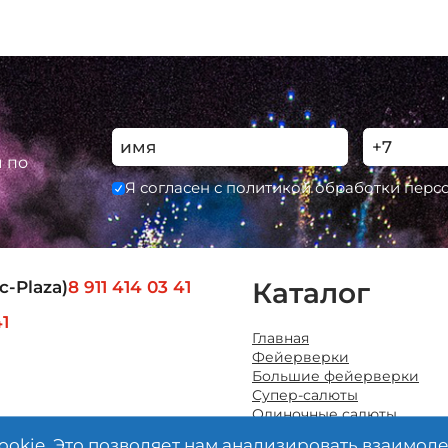
ы по
Я согласен с политикой обработки пер
Каталог
с-Plaza)
8 911 414 03 41
41
Главная
Фейерверки
Большие фейерверки
Супер-салюты
Одиночные салюты
Ракеты
ookie. Это позволяет нам анализировать взаимод