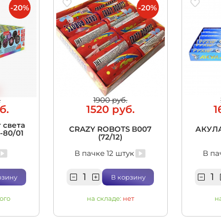
-20%
-20%
.
1900 руб.
б.
1520 руб.
1
 света
CRAZY ROBOTS В007
АКУЛА
5-80/01
(72/12)
В пачке 12 штук
В па
рзину
В корзину
ого
на складе:
нет
н