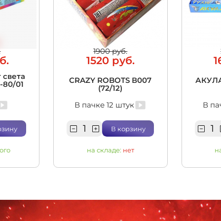
.
1900 руб.
б.
1520 руб.
1
 света
CRAZY ROBOTS В007
АКУЛА
5-80/01
(72/12)
В пачке 12 штук
В па
рзину
В корзину
ого
на складе:
нет
н