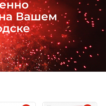
венно
 на Вашем
одске