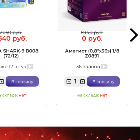
2050 руб.
5940 руб.
640 руб.
0 руб.
 SHARK-9 В008
Аметист (0,8"х36з) 1/8
(72/12)
Z0891
чке 12 штук
36 залпов
В корзину
В корзину
а складе:
нет
на складе:
нет