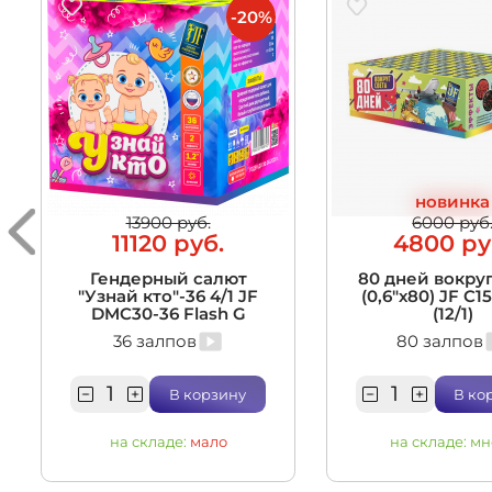
-20%
новинка
13900 руб.
6000 руб
11120 руб.
4800 ру
Гендерный салют
80 дней вокруг
"Узнай кто"-36 4/1 JF
(0,6"х80) JF C1
DMC30-36 Flash G
(12/1)
36 залпов
80 залпов
В корзину
В ко
на складе:
мало
на складе:
мн