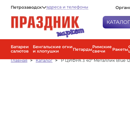
адреса и телефоны
Петрозаводск
Орган
Петрозаводск
Мурманск
КАТАЛО
Санкт-Петербург
Батареи са
Бенгальски
Батареи
Бенгальские огни
Римские
Петарды
Ракеты
салютов
и хлопушки
свечи
Петарды
Главная
Каталог
Р ЦИФРА 3 40" Металлик Blue 1
Римские с
Ракеты
Фестиваль
Наземные 
фейерверк
Факела цве
дневные с
Пневмохло
Воздушные