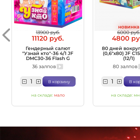
новинка
13900 руб.
6000 руб
11120 руб.
4800 ру
Гендерный салют
80 дней вокруг
"Узнай кто"-36 4/1 JF
(0,6"х80) JF C1
DMC30-36 Flash G
(12/1)
36 залпов
80 залпов
В корзину
В ко
на складе:
мало
на складе:
мн