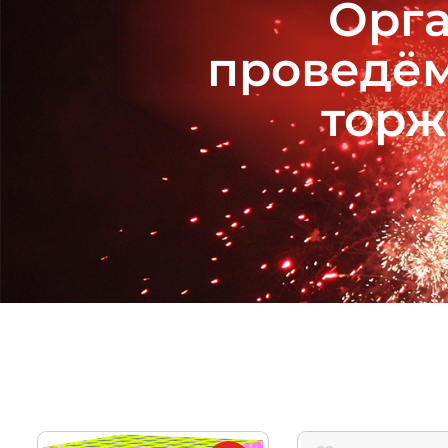
Орга
проведём
торж