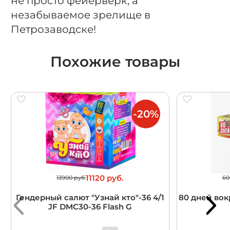
не просто фейерверк, а
незабываемое зрелище в
Петрозаводске!
Похожие товары
-20%
11120 руб.
13900 руб.
60
Гендерный салют "Узнай кто"-36 4/1
80 дней вокр
JF DMC30-36 Flash G