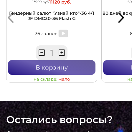
11120 руб.
13900 руб.
60
Гендерный салют "Узнай кто"-36 4/1
80 дней вокр
JF DMC30-36 Flash G
36 залпов
В корзину
на складе:
мало
н
Остались вопросы?