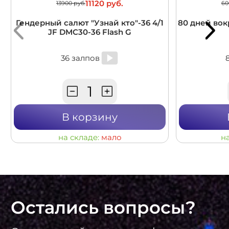
11120 руб.
13900 руб.
60
Гендерный салют "Узнай кто"-36 4/1
80 дней вокр
JF DMC30-36 Flash G
36 залпов
В корзину
на складе:
мало
н
Остались вопросы?