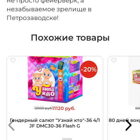
не просто фейерверк, а
незабываемое зрелище в
Петрозаводске!
Похожие товары
-20%
11120 руб.
13900 руб.
60
Гендерный салют "Узнай кто"-36 4/1
80 дней вокр
JF DMC30-36 Flash G