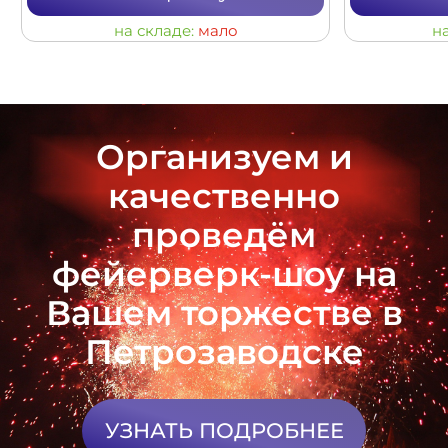
на складе:
мало
н
Организуем и
качественно
проведём
фейерверк-шоу на
Вашем торжестве в
Петрозаводске
УЗНАТЬ ПОДРОБНЕЕ