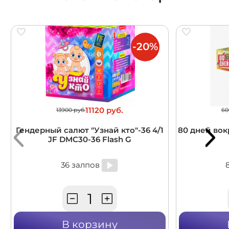
-20%
11120 руб.
13900 руб.
60
Гендерный салют "Узнай кто"-36 4/1
80 дней вокр
JF DMC30-36 Flash G
36 залпов
В корзину