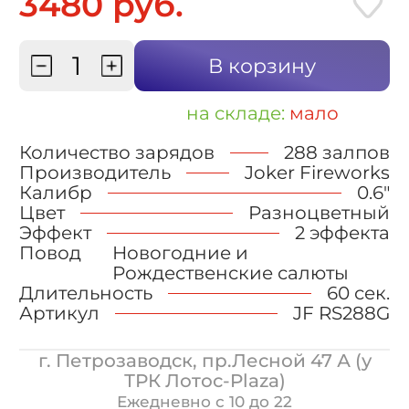
3480 руб.
В корзину
на складе:
мало
Количество зарядов
288 залпов
Производитель
Joker Fireworks
Калибр
0.6"
Цвет
Разноцветный
Эффект
2 эффекта
Повод
Новогодние и
Рождественские салюты
Длительность
60 сек.
Артикул
JF RS288G
г. Петрозаводск, пр.Лесной 47 А (у
ТРК Лотос-Plaza)
Ежедневно с 10 до 22