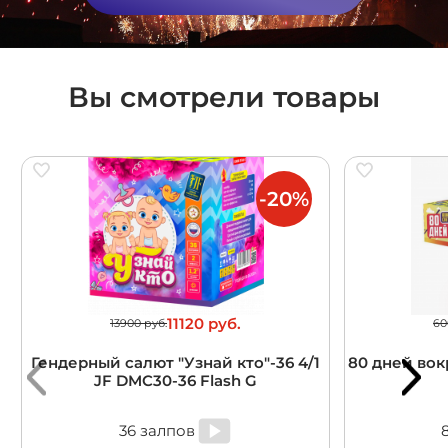
Вы смотрели товары
-20%
11120 руб.
13900 руб.
60
Гендерный салют "Узнай кто"-36 4/1
80 дней вокр
JF DMC30-36 Flash G
36 залпов