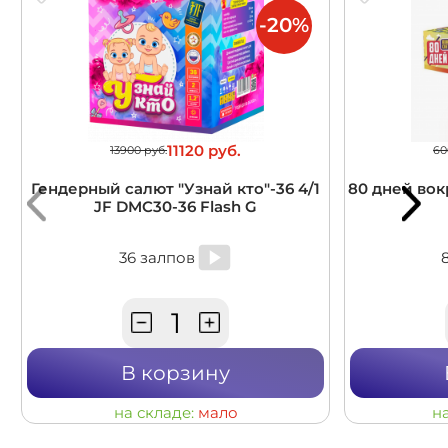
-20%
11120 руб.
13900 руб.
60
Гендерный салют "Узнай кто"-36 4/1
80 дней вокр
JF DMC30-36 Flash G
36 залпов
В корзину
на складе:
мало
н