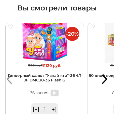
Вы смотрели товары
-20%
11120 руб.
13900 руб.
60
Гендерный салют "Узнай кто"-36 4/1
80 дней вокр
JF DMC30-36 Flash G
36 залпов