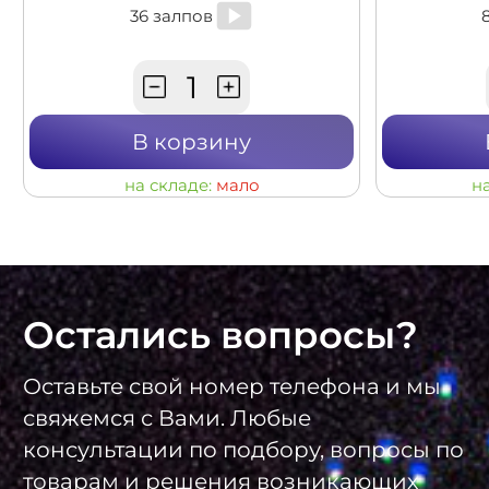
36 залпов
В корзину
на складе:
мало
н
Остались вопросы?
Оставьте свой номер телефона и мы
свяжемся с Вами. Любые
консультации по подбору, вопросы по
товарам и решения возникающих