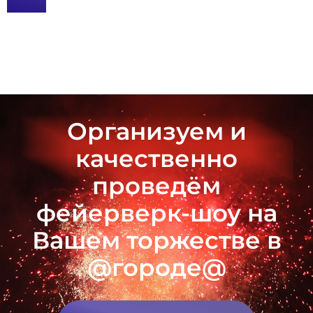
Организуем и
качественно
проведём
фейерверк-шоу на
Вашем торжестве в
@городе@