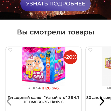
УЗНАТЬ ПОДРОБНЕЕ
Вы смотрели товары
-20%
11120 руб.
13900 руб.
60
Гендерный салют "Узнай кто"-36 4/1
80 дней вокр
JF DMC30-36 Flash G