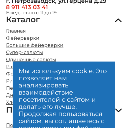
г. Петрозаводск, ул.Герцена д.29
8 911 413 03 41
Ежедневно с 11 до 19
Каталог
Главная
Фейерверки
Большие фейерверки
Супер-салюты
Одиночные салюты
Ракеты
Мы используем cookie. Это
Фонтаны
позволяет нам
Римские свечи
О компании
анализировать
Петарды
Оплата и бесплатная доставка
взаимодействие
Дневные фейерверки
Возврат и обмен
посетителей с сайтом и
Хлопушки и бенгальские свечи
Безопасность
делать его лучше.
Покупателям
Гарантии качества
Продолжая пользоваться
Отзывы клиентов
сайтом, вы соглашаетесь с
Полезно знать о фейерверках
Политика конфиденциальности
использованием файлов