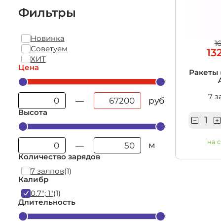
Учебно-им
средства
Фильтры
Новинка
1
Советуем
13
ХИТ
Цена
Ракеты (
7 з
руб
—
Высота
на 
м
—
Количество зарядов
7 залпов
(1)
Калибр
0.7"; 1"
(1)
Длительность