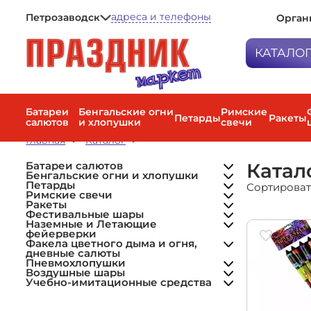
адреса и телефоны
Петрозаводск
Орган
Петрозаводск
Мурманск
КАТАЛО
Санкт-Петербург
Батареи са
Бенгальски
Батареи
Бенгальские огни
Римские
Петарды
Ракеты
салютов
и хлопушки
свечи
Малые салюты
Петарды
Бенгальские огни
Средние салюты
Главная
Каталог
Петарды
Хлопушки
Большие салюты
Римские с
Римские свечи малые
Веерные фейерверки
Мини-ракеты (до 20 м)
Римские свечи большие
Катал
Батареи салютов
Ракеты
Высотные (Крупнокалиберные)
Средние ракеты (20–40 м)
Римские свечи средние
Бенгальские огни и хлопушки
Фонтан + фейерверк
Наборы ракет
Петарды
Сортироват
Фестиваль
Комбинированные
Наземные фейерверки
Римские свечи
(разнокалиберные)
Летающие фейерверки
Ракеты
Наземные 
Дневные фейерверки
Фестивальные шары
фейерверк
Пиротехнические фонтаны
Наземные и Летающие
Фольгированные шары
Цветной дым
фейерверки
Гранаты учебные
Факела цве
Фонтаны для торта
Факела цветного дыма и огня,
дневные с
дневные салюты
Гендер пати
Пневмохлопушки
Пневмохло
Воздушные шары
Учебно-имитационные средства
Воздушные