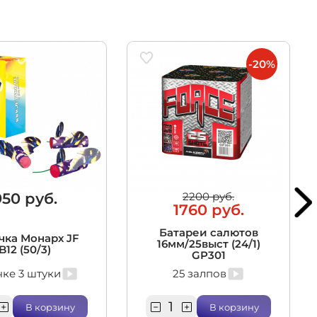
-20%
950 руб.
2200 руб.
1760 руб.
Батареи салютов
чка Монарх JF
16мм/25выст (24/1)
B12 (50/3)
GP301
чке 3 штуки
25 залпов
В корзину
В корзину