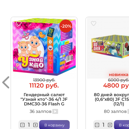
-20%
новинка
13900 руб.
6000 руб
11120 руб.
4800 ру
Гендерный салют
80 дней вокруг
"Узнай кто"-36 4/1 JF
(0,6"х80) JF C1
DMC30-36 Flash G
(12/1)
36 залпов
80 залпов
В корзину
В ко