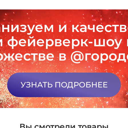
низуем и качест
 фейерверк-шоу
ржестве в @горо
УЗНАТЬ ПОДРОБНЕЕ
Вы смотрели товары