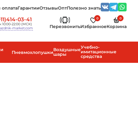
 оплата
Гарантии
Отзывы
Опт
Полезно знать
0
0
11)414-03-41
 10:00-22:00 (МСК)
Перезвонить
Избранное
Корзина
azdnik-market.com
Учебно-
 и
Воздушные
имитационные
Пневмохлопушки
шары
средства