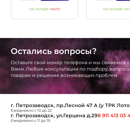
на складе:
мало
на складе:
мн
Остались вопросы?
Оставьте свой номер телефона и мы свяжемся с
Вами. Любые консультации по подбору, вопрос
товарам и решения возникающих проблем
г. Петрозаводск, пр.Лесной 47 А (у ТРК Лото
Ежедневно с 10 до 22
г. Петрозаводск, ул.Герцена д.29
8 911 413 03 
Ежедневно с 11 до 19