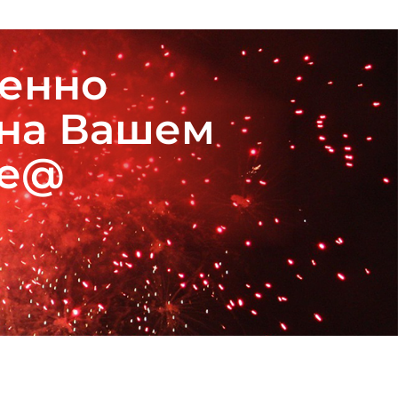
венно
 на Вашем
де@