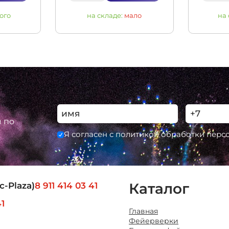
ого
на складе:
мало
на
ы по
Я согласен с политикой обработки пер
Каталог
с-Plaza)
8 911 414 03 41
41
Главная
Фейерверки