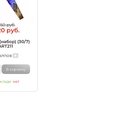
итационные
650 руб.
20 руб.
набор) (30/7)
ART211
алпов
В корзину
складе:
нет