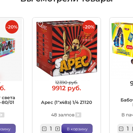
-20%
-20%
.
12390 руб.
б.
9912 руб.
 света
Бабо
5-80/01
Арес (1"х48з) 1/4 Z1120
48 залпов
В па
рзину
В корзину