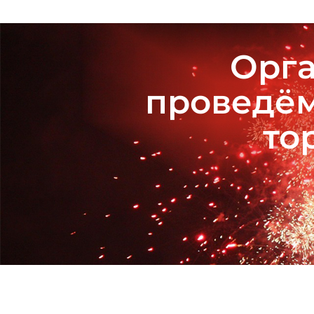
Орга
проведём
то