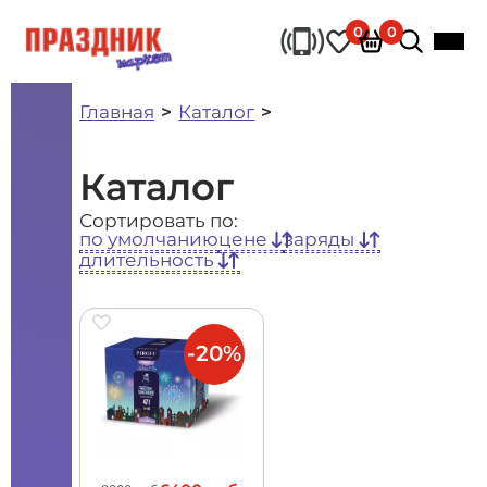
0
0
Главная
Каталог
Каталог
Сортировать по:
по умолчанию
цене
заряды
длительность
-20%