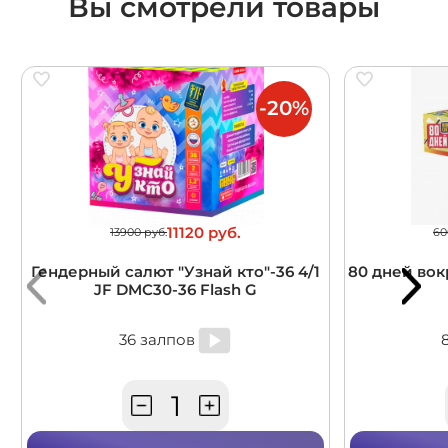
Вы смотрели товары
-20%
11120 руб.
13900 руб.
60
Гендерный салют "Узнай кто"-36 4/1
80 дней вокр
JF DMC30-36 Flash G
36 залпов