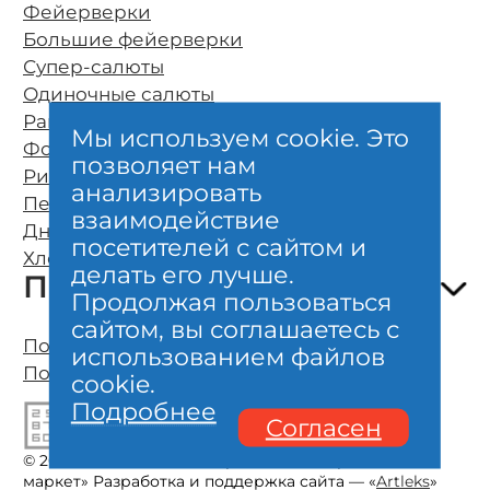
Фейерверки
Большие фейерверки
Супер-салюты
Одиночные салюты
Ракеты
Мы используем cookie. Это
Фонтаны
позволяет нам
Римские свечи
О компании
анализировать
Петарды
Оплата и бесплатная доставка
взаимодействие
Дневные фейерверки
Возврат и обмен
посетителей с сайтом и
Хлопушки и бенгальские свечи
Безопасность
делать его лучше.
Покупателям
Гарантии качества
Продолжая пользоваться
Отзывы клиентов
сайтом, вы соглашаетесь с
Полезно знать о фейерверках
Политика конфиденциальности
использованием файлов
Организация фейерверк шоу
Пользовательское соглашение
cookie.
Личный кабинет, карта
Подробнее
Согласен
Акции, новости, сертификаты
Контакты
© 2005—2025 Магазин пиротехники «Праздник-
маркет» Разработка и поддержка сайта — «
Artleks
»