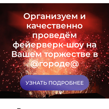
Организуем и
качественно
проведём
фейерверк-шоу на
Вашем торжестве в
@городе@
УЗНАТЬ ПОДРОБНЕЕ